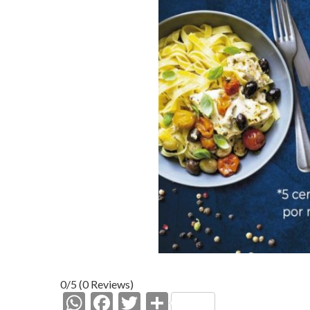
0/5
(0 Reviews)
W
F
T
C