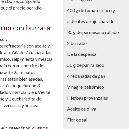
o en bolsa, comprarlo
 que el precio por kilo
400 g de tomates cherry
5 dientes de ajo chafados
orno con burrata
30 g de parmesano rallado
sor.
2 burratas
e refractaria con aceite y
 de ajo. Añade 2 cucharadas
De la despensa:
ámico, salpimienta y mezcla
50 g de pan rallado
ocía con un chorrito de
 durante 25 minutos
4 rebanadas de pan
ras estén bien asadas.
 sartén pequeña con 3
Vinagre balsámico
llado y mezcla bien. Vierte
Hierbas provenzales
no y 1 cucharadita de
as verduras y hornea
Aceite de oliva
Flor de sal
a en nuestros
cursos