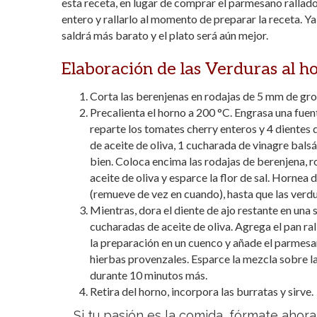
esta receta, en lugar de comprar el parmesano rallad
entero y rallarlo al momento de preparar la receta. Ya
saldrá más barato y el plato será aún mejor.
Elaboración de las Verduras al h
Corta las berenjenas en rodajas de 5 mm
de gro
Precalienta el horno a 200 °C. Engrasa una fuent
reparte los tomates cherry enteros y 4 dientes
de aceite de oliva, 1 cucharada de vinagre bals
bien. Coloca encima las rodajas de berenjena, r
aceite de oliva y esparce la flor de sal. Hornea
(remueve de vez en cuando), hasta que las verdu
Mientras, dora el diente de ajo restante en una
cucharadas de aceite de oliva. Agrega el pan ra
la preparación en un cuenco y añade el parmesa
hierbas provenzales. Esparce la mezcla sobre l
durante 10 minutos más.
Retira del horno, incorpora las burratas y sirve.
Si tu pasión es la comida, fórmate ahor