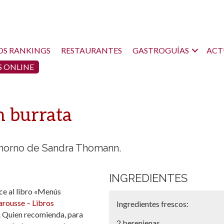
OS RANKINGS
RESTAURANTES
GASTROGUÍAS
ACT
 ONLINE
n burrata
l horno de Sandra Thomann.
INGREDIENTES
ce al libro «Menús
arousse – Libros
Ingredientes frescos:
. Quien recomienda, para
2 berenjenas