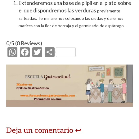
Extenderemos una base de pilpil en el plato sobre
el que dispondremos las verduras
previamente
salteadas. Terminaremos colocando las crudas y daremos
matices con la
flor de borraja y el germinado de espárrago.
0/5
(0 Reviews)
W
F
T
C
h
ac
w
o
at
e
itt
m
s
b
er
p
A
o
ar
p
o
ti
p
k
r
Deja un comentario