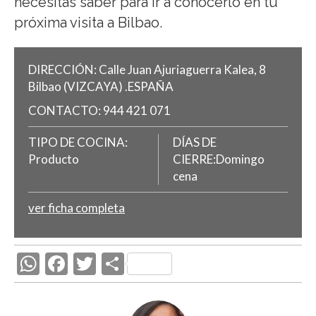
necesitas saber para ir a conocerlo en tu
próxima visita a Bilbao.
DIRECCIÓN:
Calle Juan Ajuriaguerra Kalea, 8
Bilbao
(VIZCAYA)
.
ESPAÑA
CONTACTO:
944 421 071
TIPO DE COCINA:
DÍAS DE
Producto
CIERRE:Domingo
cena
ver ficha completa
W
F
T
C
h
ac
w
o
at
e
itt
m