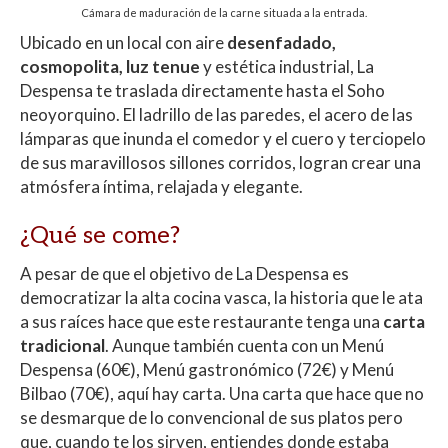
Cámara de maduración de la carne situada a la entrada.
Ubicado en un local con aire
desenfadado,
cosmopolita, luz tenue
y estética industrial, La
Despensa te traslada directamente hasta el Soho
neoyorquino. El ladrillo de las paredes, el acero de las
lámparas que inunda el comedor y el cuero y terciopelo
de sus maravillosos sillones corridos, logran crear una
atmósfera íntima, relajada y elegante.
¿Qué se come?
A pesar de que el objetivo de La Despensa es
democratizar la alta cocina vasca, la historia que le ata
a sus raíces hace que este restaurante tenga una
carta
tradicional
. Aunque también cuenta con un Menú
Despensa (60€), Menú gastronómico (72€) y Menú
Bilbao (70€), aquí hay carta. Una carta que hace que no
se desmarque de lo convencional de sus platos pero
que, cuando te los sirven, entiendes donde estaba