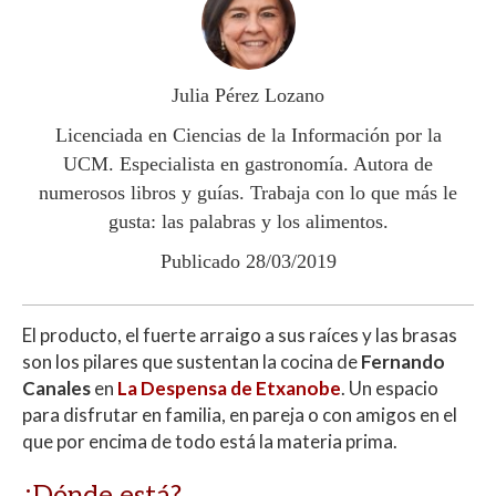
s
b
er
p
A
o
ar
p
o
ti
Julia Pérez Lozano
p
k
r
Licenciada en Ciencias de la Información por la
UCM. Especialista en gastronomía. Autora de
numerosos libros y guías. Trabaja con lo que más le
gusta: las palabras y los alimentos.
Publicado 28/03/2019
El producto, el fuerte arraigo a sus raíces y las brasas
son los pilares que sustentan la cocina de
Fernando
Canales
en
La Despensa de Etxanobe
. Un espacio
para disfrutar en familia, en pareja o con amigos en el
que por encima de todo está la materia prima.
¿Dónde está?