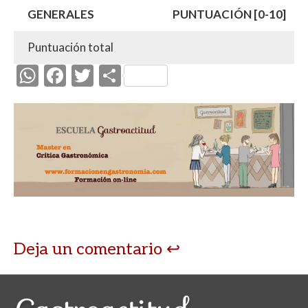
GENERALES
PUNTUACIÓN [0-10]
Puntuación total
W
F
T
C
h
ac
w
o
at
e
itt
m
s
b
er
p
A
o
ar
p
o
ti
p
k
r
Deja un comentario