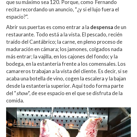
que su máximo sea 120. Porque, como Fernando
recita recordando un anuncio, “¿y si el lujo fuera el
espacio?”.
Abrir sus puertas es como entrar a la
despensa
de un
restaurante. Todo está a la vista. El pescado, recién
traído del Cantábrico; la carne, en pleno proceso de
maduración en cámara; los jamones, colgados nada
más entrar; la vajilla, en los cajones del fondo; y la
bodega, en la estantería frente a los comensales. Los
camareros trabajan a la vista del cliente. Es decir, si se
acaba una botella de vino, cogen la escalera y la bajan
desde la estantería superior. Aquí todo forma parte
del “
show
”, de ese espacio en el que se disfruta de la
comida.