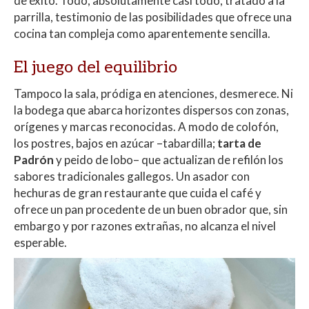
de éxito. Todo, absolutamente casi todo, tratado a la
parrilla, testimonio de las posibilidades que ofrece una
cocina tan compleja como aparentemente sencilla.
El juego del equilibrio
Tampoco la sala, pródiga en atenciones, desmerece. Ni
la bodega que abarca horizontes dispersos con zonas,
orígenes y marcas reconocidas. A modo de colofón,
los postres, bajos en azúcar –tabardilla;
tarta de
Padrón
y peido de lobo– que actualizan de refilón los
sabores tradicionales gallegos. Un asador con
hechuras de gran restaurante que cuida el café y
ofrece un pan procedente de un buen obrador que, sin
embargo y por razones extrañas, no alcanza el nivel
esperable.