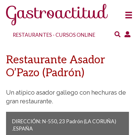
RESTAURANTES
-
CURSOS ONLINE
Restaurante Asador
O’Pazo (Padrón)
Un atípico asador gallego con hechuras de
gran restaurante.
DIRECCIÓN:
N-550, 23
Padrón
(LA CORUÑA)
.
ESPAÑA