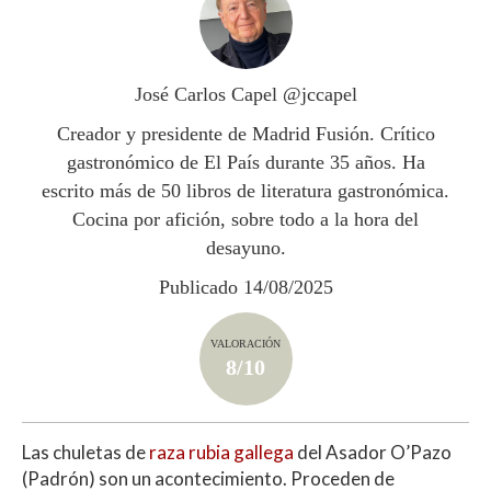
s
b
er
p
A
o
ar
p
o
ti
José Carlos Capel @jccapel
p
k
r
Creador y presidente de Madrid Fusión. Crítico
gastronómico de El País durante 35 años. Ha
escrito más de 50 libros de literatura gastronómica.
Cocina por afición, sobre todo a la hora del
desayuno.
Publicado 14/08/2025
VALORACIÓN
8/10
Las chuletas de
raza rubia gallega
del Asador O’Pazo
(Padrón) son un acontecimiento. Proceden de