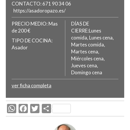
CONTACTO:
671 90 34 06
https://asadoropazo.es/
PRECIO MEDIO:
Mas
DÍAS DE
de 200 €
CIERRE:Lunes
comida, Lunes cena,
TIPO DE COCINA:
Martes comida,
Asador
Martes cena,
Miércoles cena,
Jueves cena,
Domingo cena
ver ficha completa
W
F
T
C
h
ac
w
o
at
e
itt
m