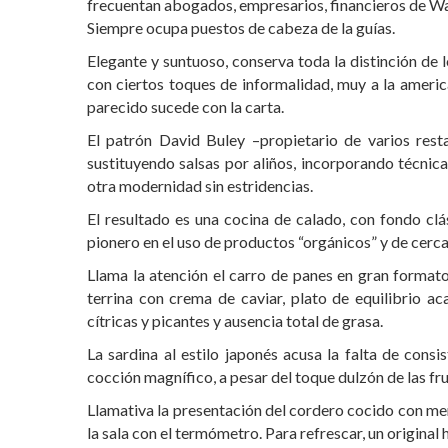
frecuentan abogados, empresarios, financieros de Wal
Siempre ocupa puestos de cabeza de la guías.
Elegante y suntuoso, conserva toda la distinción de l
con ciertos toques de informalidad, muy a la americ
parecido sucede con la carta.
El patrón David Buley –propietario de varios res
sustituyendo salsas por aliños, incorporando técnic
otra modernidad sin estridencias.
El resultado es una cocina de calado, con fondo cl
pionero en el uso de productos “orgánicos” y de cercan
Llama la atención el carro de panes en gran formato
terrina con crema de caviar, plato de equilibrio a
cítricas y picantes y ausencia total de grasa.
La sardina al estilo japonés acusa la falta de cons
cocción magnífico, a pesar del toque dulzón de las fr
Llamativa la presentación del cordero cocido con men
la sala con el termómetro. Para refrescar, un original