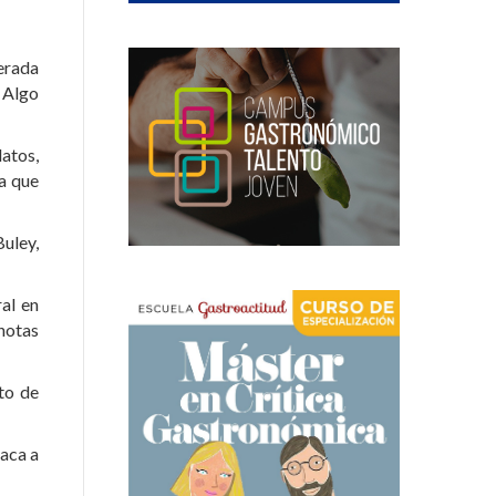
gerada
 Algo
atos,
a que
uley,
ral en
notas
nto de
saca a