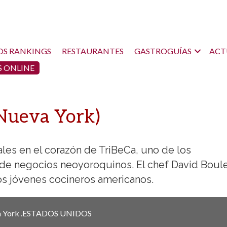
OS RANKINGS
RESTAURANTES
GASTROGUÍAS
ACT
 ONLINE
Nueva York)
ales en el corazón de TriBeCa, uno de los
 de negocios neoyoroquinos. El chef David Boul
os jóvenes cocineros americanos.
 York
.
ESTADOS UNIDOS