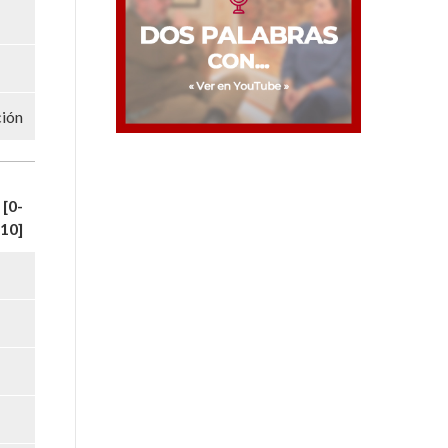
ción
[0-
10]