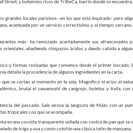
l Street, y bohemios ricos de TriBeCa, barrio donde se encuentra.
os grandes locales parisinos –en los que está inspirado- pero ali
ana, acentuada por un servicio correctísimo y al tiempo cercano.
taurantes más- ha remozado acertadamente sus afrancesados pl
as orientales, añadiendo chispazos ácidos y dando cabida a algun
ásico y formas revisadas que convence desde el primer bocado. B
ía detalla la procedencia de algunos ingredientes en la carta.
 que se cortan al momento en la sala. Magnífico el erizo al natu
cadémico, brutal el sawamushi de cangrejo, boletus y trufa, con 
istencia del pescado. Sale airosa la langosta de Main, con un pu
utas tropicales con que se acompaña.
ta en una cocotte transparente sellada con costra de pan que se 
 helado de trigo y uva y como colofón una clásica tatin de manzana.