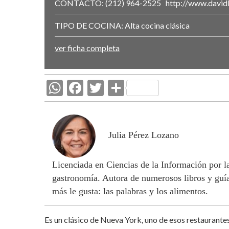
CONTACTO:
(212) 964-2525
http://www.david
TIPO DE COCINA:
Alta cocina clásica
ver ficha completa
W
F
T
C
h
ac
w
o
at
e
itt
m
s
b
er
p
Julia Pérez Lozano
A
o
ar
Licenciada en Ciencias de la Información por 
p
o
ti
gastronomía. Autora de numerosos libros y guía
p
k
r
más le gusta: las palabras y los alimentos.
Es un clásico de Nueva York, uno de esos restaurantes