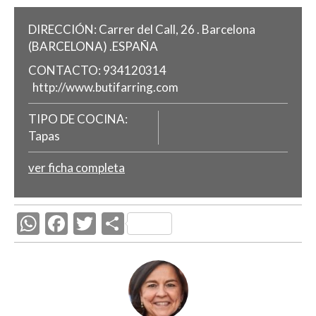
DIRECCIÓN:
Carrer del Call, 26 .
Barcelona
(BARCELONA)
.
ESPAÑA
CONTACTO:
934120314
http://www.butifarring.com
TIPO DE COCINA:
Tapas
ver ficha completa
W
F
T
C
h
ac
w
o
at
e
itt
m
s
b
er
p
A
o
ar