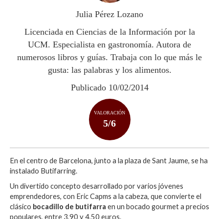
p
o
ti
Julia Pérez Lozano
p
k
r
Licenciada en Ciencias de la Información por la
UCM. Especialista en gastronomía. Autora de
numerosos libros y guías. Trabaja con lo que más le
gusta: las palabras y los alimentos.
Publicado 10/02/2014
VALORACIÓN
5/6
En el centro de Barcelona, junto a la plaza de Sant Jaume, se ha
instalado Butifarring.
Un divertido concepto desarrollado por varios jóvenes
emprendedores, con Eric Capms a la cabeza, que convierte el
clásico
bocadillo de butifarra
en un bocado gourmet a precios
populares, entre 3,90 y 4,50 euros.