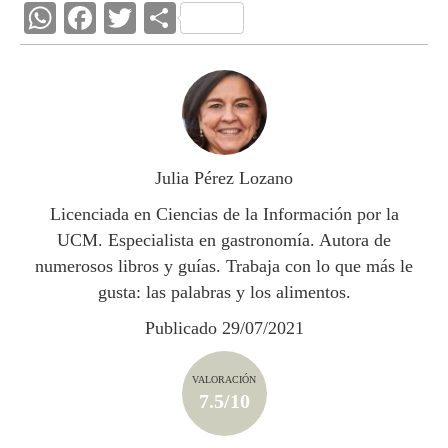
W
F
T
C
h
ac
w
o
at
e
itt
m
s
b
er
p
A
o
ar
p
o
ti
Julia Pérez Lozano
p
k
r
Licenciada en Ciencias de la Información por la
UCM. Especialista en gastronomía. Autora de
numerosos libros y guías. Trabaja con lo que más le
gusta: las palabras y los alimentos.
Publicado 29/07/2021
VALORACIÓN
7.5/10