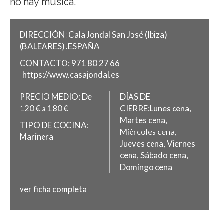
no hay música.
DIRECCIÓN:
Cala Jondal
San José (Ibiza)
(BALEARES)
.
ESPAÑA
CONTACTO:
971 80 27 66
https://www.casajondal.es
PRECIO MEDIO:
De
DÍAS DE
120 € a 180 €
CIERRE:Lunes cena,
Martes cena,
TIPO DE COCINA:
Miércoles cena,
Marinera
Jueves cena, Viernes
cena, Sábado cena,
Domingo cena
ver ficha completa