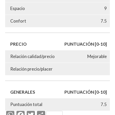
Espacio
9
Confort
7.5
PRECIO
PUNTUACIÓN [0-10]
Relación calidad/precio
Mejorable
Relación precio/placer
GENERALES
PUNTUACIÓN [0-10]
Puntuación total
7.5
W
F
T
C