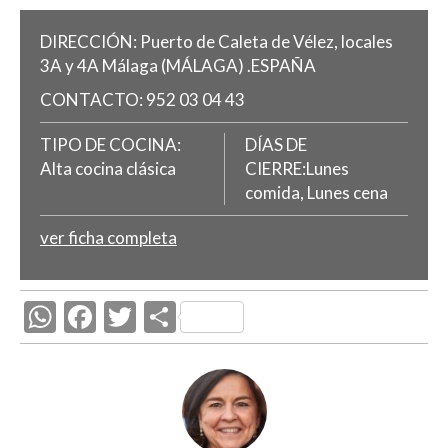
DIRECCIÓN:
Puerto de Caleta de Vélez, locales
3A y 4A
Málaga
(MÁLAGA)
.
ESPAÑA
CONTACTO:
952 03 04 43
TIPO DE COCINA:
DÍAS DE
Alta cocina clásica
CIERRE:Lunes
comida, Lunes cena
ver ficha completa
W
F
T
C
h
ac
w
o
at
e
itt
m
s
b
er
p
A
o
ar