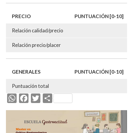
PRECIO
PUNTUACIÓN [0-10]
Relación calidad/precio
Relación precio/placer
GENERALES
PUNTUACIÓN [0-10]
Puntuación total
W
F
T
C
h
ac
w
o
at
e
itt
m
s
b
er
p