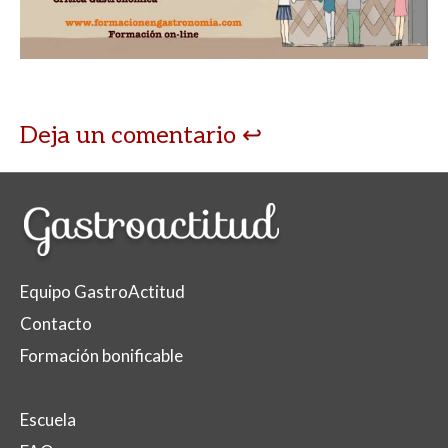
A
o
ar
p
o
ti
p
k
r
Deja un comentario
Equipo GastroActitud
Contacto
Formación bonificable
Escuela