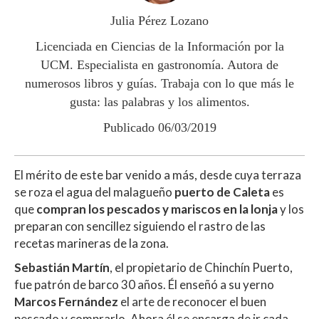
p
o
ti
Julia Pérez Lozano
p
k
r
Licenciada en Ciencias de la Información por la
UCM. Especialista en gastronomía. Autora de
numerosos libros y guías. Trabaja con lo que más le
gusta: las palabras y los alimentos.
Publicado 06/03/2019
El mérito de este bar venido a más, desde cuya terraza
se roza el agua del malagueño
puerto de Caleta
es
que
compran los pescados y mariscos en la lonja
y los
preparan con sencillez siguiendo el rastro de las
recetas marineras de la zona.
Sebastián Martín
, el propietario de Chinchín Puerto,
fue patrón de barco 30 años. Él enseñó a su yerno
Marcos Fernández
el arte de reconocer el buen
pescado y comprarlo. Ahora él se encarga de ir cada