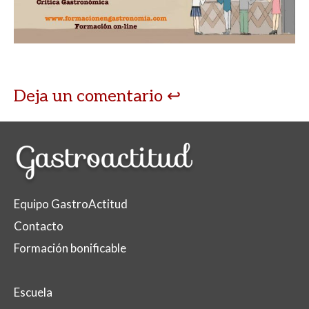
A
o
ar
p
o
ti
p
k
r
Deja un comentario
Equipo GastroActitud
Contacto
Formación bonificable
Escuela