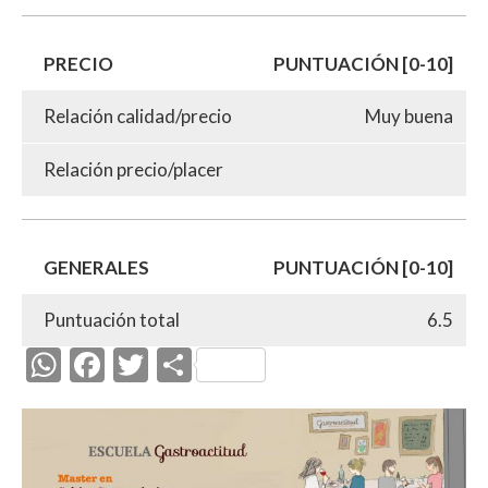
PRECIO
PUNTUACIÓN [0-10]
Relación calidad/precio
Muy buena
Relación precio/placer
GENERALES
PUNTUACIÓN [0-10]
Puntuación total
6.5
W
F
T
C
h
ac
w
o
at
e
itt
m
s
b
er
p