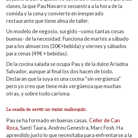
clases, la que Pau Navarro secuestra a la hora de la
comida y la cena y convierte en inesperado
restaurante que tiene alma de taller.
Un modelo de negocio, surgido –como tantas cosas
buenas- de la necesidad. Funciona de martes a sábado
para los almuerzos (30€+bebida) y viernes y sábados
para cenas (49€ + bebidas).
De la cocina salada se ocupa Pau y de la dulce Ariadna
Salvador, aunque al final los dos hacen de todo.
Declaran que la suya es una cocina “sin vergüenza”
pero yo creo que tiene más vergüenza que muchas
otras, y sobre todo carisma.
La osadía de servir un variat mallorquín
Pau se ha formado en buenas casas.
Celler de Can
Roca
, Santi Taura, Andreu Genestra, Marc Fosh. Ha
aprendido justo lo que necesitaba para enfrentarse a la