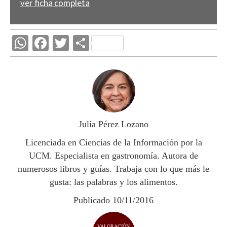
ver ficha completa
W
F
T
C
h
ac
w
o
at
e
itt
m
s
b
er
p
A
o
ar
p
o
ti
Julia Pérez Lozano
p
k
r
Licenciada en Ciencias de la Información por la
UCM. Especialista en gastronomía. Autora de
numerosos libros y guías. Trabaja con lo que más le
gusta: las palabras y los alimentos.
Publicado 10/11/2016
VALORACIÓN