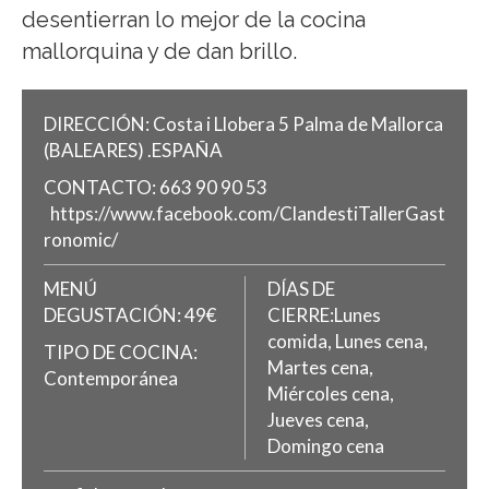
desentierran lo mejor de la cocina
mallorquina y de dan brillo.
DIRECCIÓN:
Costa i Llobera 5
Palma de Mallorca
(BALEARES)
.
ESPAÑA
CONTACTO:
663 90 90 53
https://www.facebook.com/ClandestiTallerGast
ronomic/
MENÚ
DÍAS DE
DEGUSTACIÓN:
49€
CIERRE:Lunes
comida, Lunes cena,
TIPO DE COCINA:
Martes cena,
Contemporánea
Miércoles cena,
Jueves cena,
Domingo cena