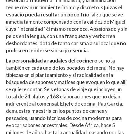
decoración moderna, minimalista, y la iluminación
tenue crean un ambiente íntimo y discreto.
Quizás el
espacio pueda resultar un poco frío
, algo que se ve
inmediatamente compensado con la calidez de Miguel,
cuya “intensidad” él mismo reconoce. Apasionado y sin
pelos en la lengua, con una franqueza y verborrea
desbordantes, dota de tanto carisma a su local que
no
podría entenderse sin su presencia.
La personalidad a raudales del cocinero
se nota
también en cada uno de los bocados del menú. No hay
tibiezas en el planteamiento y sí radicalidad en la
búsqueda de sabores y matices que evoquen lo que allí
se quiere contar. Seis etapas de viaje que incluyen un
total de 24 platos y 168 elaboraciones que no dejan
indiferente al comensal. El jefe de cocina, Pau García,
demuestra maestría en los puntos de carnes y
pescados, usando técnicas de cocina modernas para
evocar sabores ancestrales. Desde África, hace 5
millones de años, hasta la actualidad, pasando por las