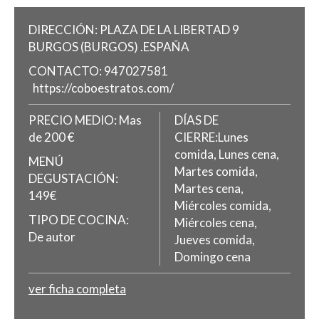
DIRECCIÓN:
PLAZA DE LA LIBERTAD 9
BURGOS
(BURGOS)
.
ESPAÑA
CONTACTO:
947027581
https://coboestratos.com/
PRECIO MEDIO:
Mas
DÍAS DE
de 200 €
CIERRE:Lunes
comida, Lunes cena,
MENÚ
Martes comida,
DEGUSTACIÓN:
Martes cena,
149€
Miércoles comida,
TIPO DE COCINA:
Miércoles cena,
De autor
Jueves comida,
Domingo cena
ver ficha completa