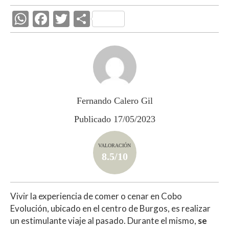
W
F
T
C
h
ac
w
o
at
e
itt
m
s
b
er
p
A
o
ar
p
o
ti
Fernando Calero Gil
p
k
r
Publicado 17/05/2023
VALORACIÓN
8.5/10
Vivir la experiencia de comer o cenar en Cobo
Evolución, ubicado en el centro de Burgos, es realizar
un estimulante viaje al pasado. Durante el mismo,
se