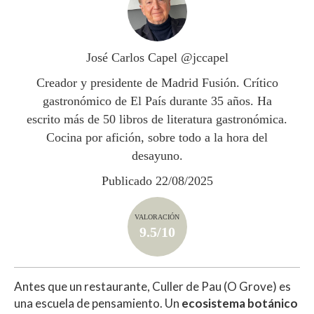
s
b
er
p
A
o
ar
p
o
ti
José Carlos Capel @jccapel
p
k
r
Creador y presidente de Madrid Fusión. Crítico
gastronómico de El País durante 35 años. Ha
escrito más de 50 libros de literatura gastronómica.
Cocina por afición, sobre todo a la hora del
desayuno.
Publicado 22/08/2025
VALORACIÓN
9.5/10
Antes que un restaurante, Culler de Pau (O Grove) es
una escuela de pensamiento. Un
ecosistema botánico