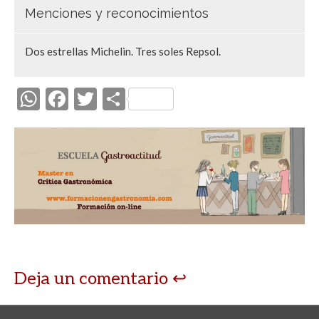
Menciones y reconocimientos
Dos estrellas Michelin. Tres soles Repsol.
W
F
T
C
h
ac
w
o
at
e
itt
m
s
b
er
p
A
o
ar
p
o
ti
p
k
r
Deja un comentario