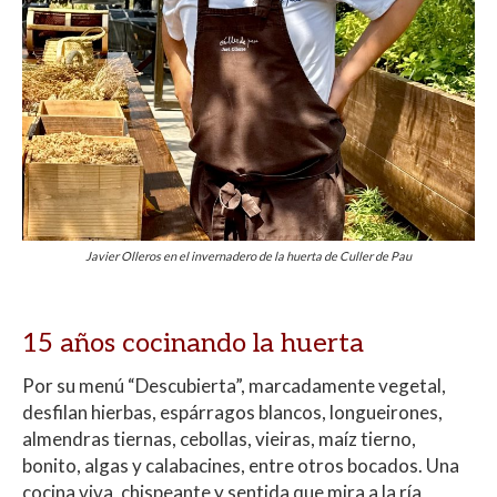
Javier Olleros en el invernadero de la huerta de Culler de Pau
15 años cocinando la huerta
Por su menú “Descubierta”, marcadamente vegetal,
desfilan hierbas, espárragos blancos, longueirones,
almendras tiernas, cebollas, vieiras, maíz tierno,
bonito, algas y calabacines, entre otros bocados. Una
cocina viva, chispeante y sentida que mira a la ría