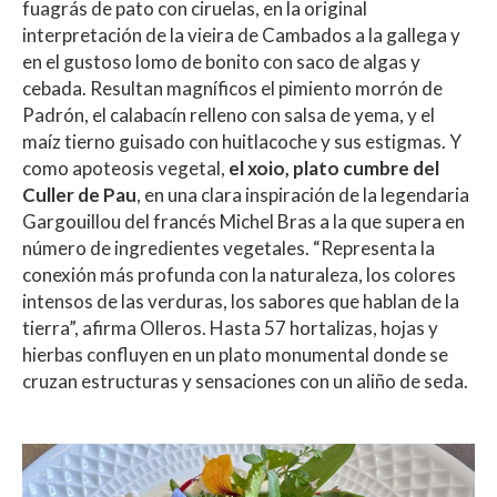
fuagrás de pato con ciruelas, en la original
interpretación de la vieira de Cambados a la gallega y
en el gustoso lomo de bonito con saco de algas y
cebada. Resultan magníficos el pimiento morrón de
Padrón, el calabacín relleno con salsa de yema, y el
maíz tierno guisado con huitlacoche y sus estigmas. Y
como apoteosis vegetal,
el xoio, plato cumbre del
Culler de Pau
, en una clara inspiración de la legendaria
Gargouillou del francés Michel Bras a la que supera en
número de ingredientes vegetales. “Representa la
conexión más profunda con la naturaleza, los colores
intensos de las verduras, los sabores que hablan de la
tierra”, afirma Olleros. Hasta 57 hortalizas, hojas y
hierbas confluyen en un plato monumental donde se
cruzan estructuras y sensaciones con un aliño de seda.