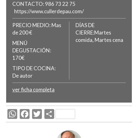
CONTACTO:
986 73 22 75
https://www.cullerdepau.com/
PRECIO MEDIO:
Mas
DÍAS DE
de 200 €
CIERRE:Martes
comida, Martes cena
MENÚ
DEGUSTACIÓN:
170€
TIPO DE COCINA:
De autor
ver ficha completa
W
F
T
C
h
ac
w
o
at
e
itt
m