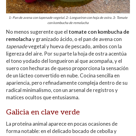
1.- Pan de avena con tapenade vegetal. 2.- Longueiron con hoja de ostra. 3.- Tomate
con kombucha de remolacha
No menos sugerente que el
tomate con kombucha de
remolacha
y granizado ácido, o el pan de avena con
tapenade
vegetal y hueva de pescado, ambos con la
ligereza del aire. Por su parte la hoja de ostra acentúa
el tono yodado del longueiron al que acompaña, y el
suero con hechuras de queso proporciona la sensación
de un lácteo convertido en nube. Cocina sencilla en
apariencia, pero refinadamente compleja dentro de su
radical minimalismo, con un arsenal de registros y
matices ocultos que entusiasma.
Galicia en clave verde
La proteína animal aparece en pocas ocasiones de
forma notable: en el delicado bocado de cebolla y