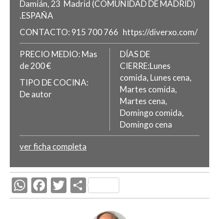
Damián, 23
Madrid
(COMUNIDAD DE MADRID)
.
ESPAÑA
CONTACTO:
915 700 766
https://diverxo.com/
PRECIO MEDIO:
Mas
DÍAS DE
de 200 €
CIERRE:Lunes
comida, Lunes cena,
TIPO DE COCINA:
Martes comida,
De autor
Martes cena,
Domingo comida,
Domingo cena
ver ficha completa
W
F
T
C
h
ac
w
o
at
e
itt
m