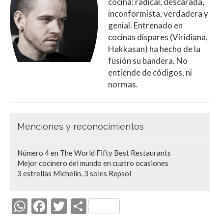
cocina: radical, descarada,
inconformista, verdadera y
genial. Entrenado en
cocinas dispares (Viridiana,
Hakkasan) ha hecho de la
fusión su bandera. No
entiende de códigos, ni
normas.
Menciones y reconocimientos
Número 4 en The World Fifty Best Restaurants
Mejor cocinero del mundo en cuatro ocasiones
3 estrellas Michelin, 3 soles Repsol
W
F
T
C