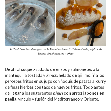
1.- Ceviche oriental congelado. 2.- Percebes fritos. 3.- Sabu-sabu de pulpitos. 4.-
Suquet de salmonetes y erizos
De ahí al suquet-sudado de erizos y salmonetes a la
mantequilla tostada y
kimchi
helado de ají limo. Y a los
percebes fritos en su jugo con ñoquis de patata al curry
de finas hierbas con taco de huevos fritos. Todo antes
de llegar a los sugerentes
nigiri
con arroz japonés en
paella
, vínculo y fusión del Mediterráneo y Oriente.