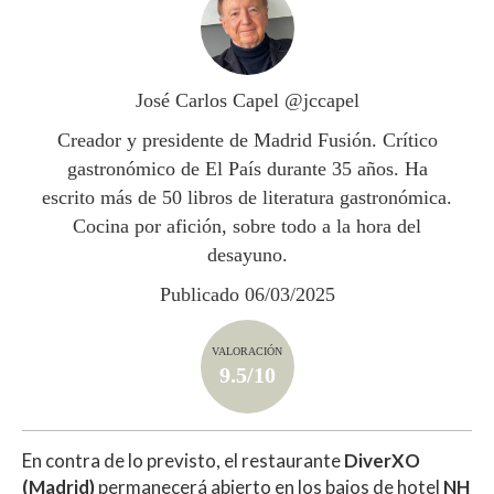
s
b
er
p
A
o
ar
p
o
ti
José Carlos Capel @jccapel
p
k
r
Creador y presidente de Madrid Fusión. Crítico
gastronómico de El País durante 35 años. Ha
escrito más de 50 libros de literatura gastronómica.
Cocina por afición, sobre todo a la hora del
desayuno.
Publicado 06/03/2025
VALORACIÓN
9.5/10
En contra de lo previsto, el restaurante
DiverXO
(Madrid)
permanecerá abierto en los bajos de hotel
NH