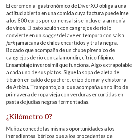
El ceremonial gastronómico de DiverXO obliga a una
actitud abierta en una comida cuya factura puede irse
a los 800 euros por comensal si se incluye la armonía
de vinos. El pato azulón con cangrejos de río lo
convierte en un
nugget
del ave en tempura con salsa
jerk
jamaicana de chiles encurtidos y trufa negra.
Bocado que acompaña de un chupe pirenaico de
cangrejos de río con calamondín, cítrico filipino.
Ensamblaje inverosímil que funciona. Algo extrapolable
a cada uno de sus platos. Sigue la sopa de aleta de
tiburón en caldo de puchero, erizo de mar y chistorra
de Arbizu. Trampantojo al que acompaña un rollito de
primavera de ropa vieja con verduras encurtidas en
pasta de judías negras fermentadas.
¿Kilómetro 0?
Muñoz concede las mismas oportunidades a los
ingredientes ibéricos que a los procedentes de