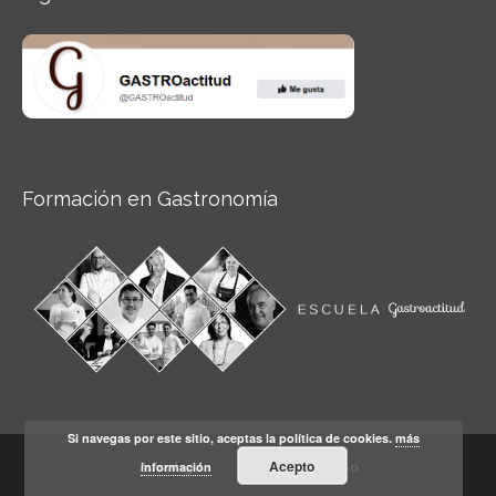
Formación en Gastronomía
Si navegas por este sitio, aceptas la política de cookies.
más
Acepto
información
Aviso legal
Condiciones de Uso