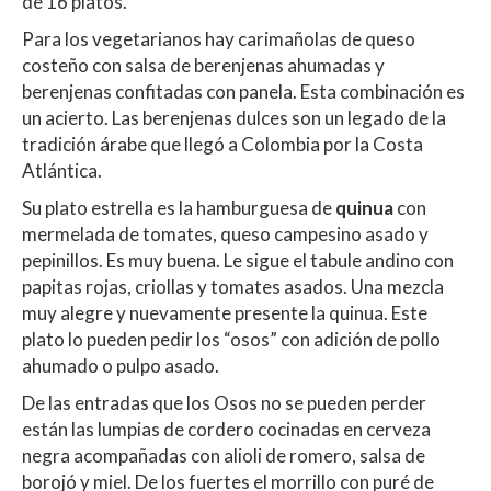
de 16 platos.
Para los vegetarianos hay carimañolas de queso
costeño con salsa de berenjenas ahumadas y
berenjenas confitadas con panela. Esta combinación es
un acierto. Las berenjenas dulces son un legado de la
tradición árabe que llegó a Colombia por la Costa
Atlántica.
Su plato estrella es la hamburguesa de
quinua
con
mermelada de tomates, queso campesino asado y
pepinillos. Es muy buena. Le sigue el tabule andino con
papitas rojas, criollas y tomates asados. Una mezcla
muy alegre y nuevamente presente la quinua. Este
plato lo pueden pedir los “osos” con adición de pollo
ahumado o pulpo asado.
De las entradas que los Osos no se pueden perder
están las lumpias de cordero cocinadas en cerveza
negra acompañadas con alioli de romero, salsa de
borojó y miel. De los fuertes el morrillo con puré de