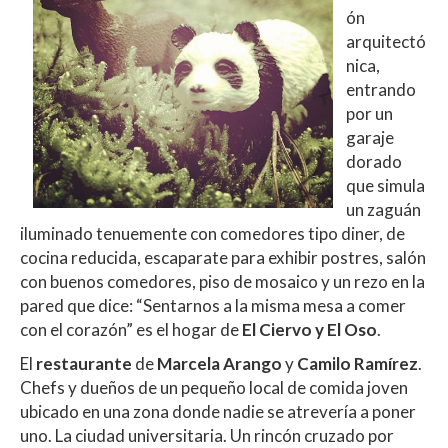
ón
arquitectó
nica,
entrando
por un
garaje
dorado
que simula
un zaguán
iluminado tenuemente con comedores tipo diner, de
cocina reducida, escaparate para exhibir postres, salón
con buenos comedores, piso de mosaico y un rezo en la
pared que dice: “Sentarnos a la misma mesa a comer
con el corazón” es el hogar de
El Ciervo y El Oso
.
El
restaurante
de
Marcela Arango
y
Camilo Ramírez
.
Chefs y dueños de un pequeño local de comida joven
ubicado en una zona donde nadie se atrevería a poner
uno. La ciudad universitaria. Un rincón cruzado por