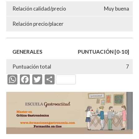
Relación calidad/precio
Muy buena
Relación precio/placer
GENERALES
PUNTUACIÓN [0-10]
Puntuación total
7
W
F
T
C
h
ac
w
o
at
e
itt
m
s
b
er
p
A
o
ar
p
o
ti
p
k
r