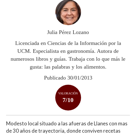
at
e
itt
m
s
b
er
p
A
o
ar
p
o
ti
Julia Pérez Lozano
p
k
r
Licenciada en Ciencias de la Información por la
UCM. Especialista en gastronomía. Autora de
numerosos libros y guías. Trabaja con lo que más le
gusta: las palabras y los alimentos.
Publicado 30/01/2013
VALORACIÓN
7/10
Modesto local situado a las afueras de Llanes con mas
de 30 años de trayectoria, donde conviven recetas