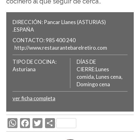
cocinero al que seguir de cerca..
DIRECCIÓN:
Pancar
Llanes
(ASTURIAS)
.
ESPAÑA
CONTACTO:
985 400 240
http://www.restaurantebarelretiro.com
TIPO DE COCINA:
DÍAS DE
Asturiana
CIERRE:Lunes
comida, Lunes cena,
Domingo cena
ver ficha completa
W
F
T
C
h
ac
w
o