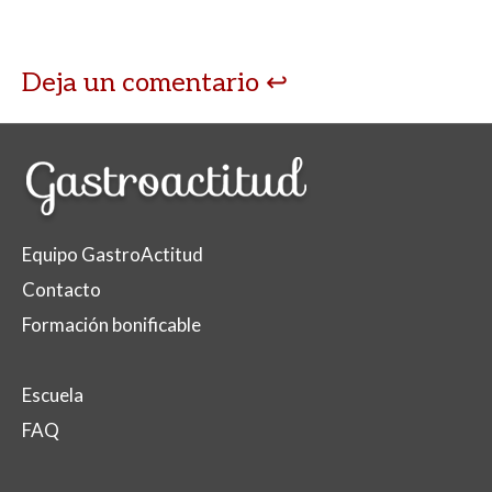
p
k
r
Deja un comentario
Equipo GastroActitud
Contacto
Formación bonificable
Escuela
FAQ