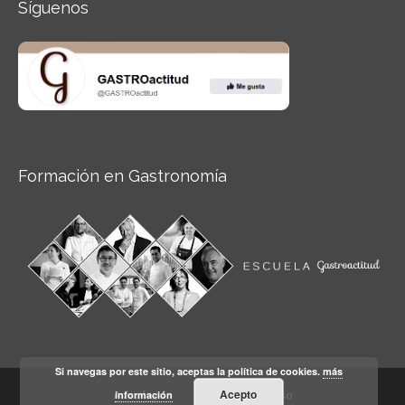
Síguenos
Formación en Gastronomía
Si navegas por este sitio, aceptas la política de cookies.
más
Acepto
información
Aviso legal
Condiciones de Uso