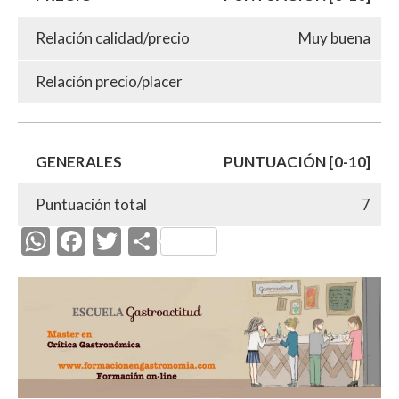
Relación calidad/precio
Muy buena
Relación precio/placer
GENERALES
PUNTUACIÓN [0-10]
Puntuación total
7
W
F
T
C
h
ac
w
o
at
e
itt
m
s
b
er
p
A
o
ar
p
o
ti