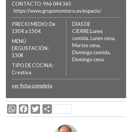
CONTACTO:
966 044 365
https://www.grupomontoro.es/espacio/
PRECIO MEDIO:
De
DÍAS DE
130 € a 150 €
CIERRE:Lunes
comida, Lunes cena,
MENÚ
Martes cena,
DEGUSTACIÓN:
Domingo comida,
130€
Domingo cena
TIPO DE COCINA:
Creativa
ver ficha completa
W
F
T
C
h
ac
w
o
at
e
itt
m