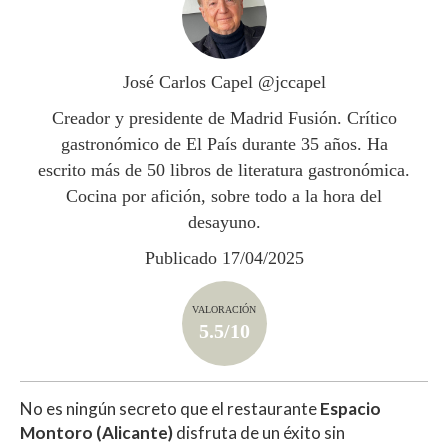
s
b
er
p
A
o
ar
p
o
ti
José Carlos Capel @jccapel
p
k
r
Creador y presidente de Madrid Fusión. Crítico
gastronómico de El País durante 35 años. Ha
escrito más de 50 libros de literatura gastronómica.
Cocina por afición, sobre todo a la hora del
desayuno.
Publicado 17/04/2025
VALORACIÓN
5.5/10
No es ningún secreto que el restaurante
Espacio
Montoro (Alicante)
disfruta de un éxito sin