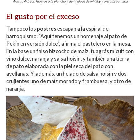
Wagyu A-5 con fuagrás a la plancha y demi glace de whisky y anguila aumada
El gusto por el exceso
Tampoco los
postres
escapan a la espiral de
barroquismo. “Aquí tenemos un homenaje al pato de
Pekín en versión dulce”, afirma el pastelero en la mesa.
En la base un falso bizcocho de maíz, fuagrás micuit con
vino dulce, naranja y salsa hoisin, y también una tierra
de pato elaborada con la piel seca del pato con
avellanas. Y, además, un helado de salsa hoisin y dos
crujientes uno de maíz morado y frambuesa, y otro de
naranja.