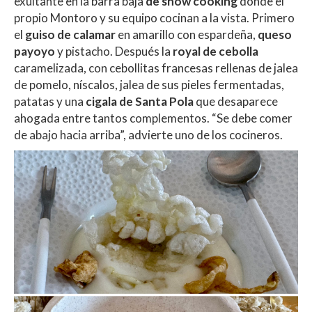
exultante en la barra baja
de show cooking
donde el
propio Montoro y su equipo cocinan a la vista. Primero
el
guiso de calamar
en amarillo con espardeña,
queso
payoyo
y pistacho. Después la
royal de cebolla
caramelizada, con cebollitas francesas rellenas de jalea
de pomelo, níscalos, jalea de sus pieles fermentadas,
patatas y una
cigala de Santa Pola
que desaparece
ahogada entre tantos complementos. “Se debe comer
de abajo hacia arriba”, advierte uno de los cocineros.