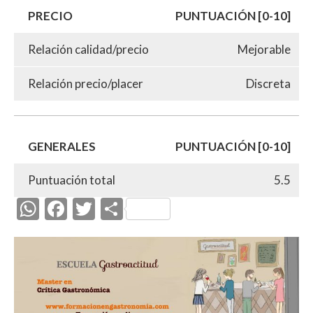
PRECIO
PUNTUACIÓN [0-10]
Relación calidad/precio
Mejorable
Relación precio/placer
Discreta
GENERALES
PUNTUACIÓN [0-10]
Puntuación total
5.5
W
F
T
C
h
ac
w
o
at
e
itt
m
s
b
er
p
A
o
ar