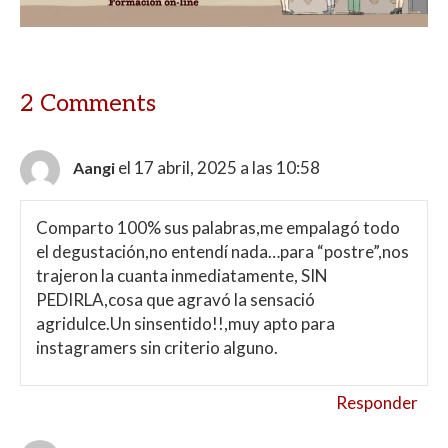
p
o
ti
p
k
r
2 Comments
el 17 abril, 2025 a las 10:58
Aangi
Comparto 100% sus palabras,me empalagó todo
el degustación,no entendí nada…para “postre”,nos
trajeron la cuanta inmediatamente, SIN
PEDIRLA,cosa que agravó la sensació
agridulce.Un sinsentido!!,muy apto para
instagramers sin criterio alguno.
Responder