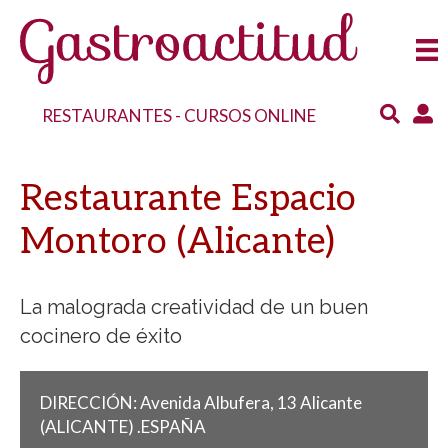
RESTAURANTES
-
CURSOS ONLINE
Restaurante Espacio
Montoro (Alicante)
La malograda creatividad de un buen
cocinero de éxito
DIRECCIÓN:
Avenida Albufera, 13
Alicante
(ALICANTE)
.
ESPAÑA