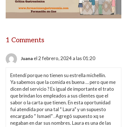
A
o
ar
p
o
ti
p
k
r
1 Comments
el 2 febrero, 2024 a las 01:20
Juana
Entendí porque no tienen su estrella michellin.
Ya sabemos que la comida es buena … pero que me
dicen del servicio ? Es igual de importante el trato
que brindan los empleados a sus clientes que el
sabor o la carta que tienen. En esta oportunidad
fui atendida por una tal “ Laura” y un supuesto
encargado “ Ismael” . Agregó supuesto xq se
negaban en dar sus nombres. Laura es una de las