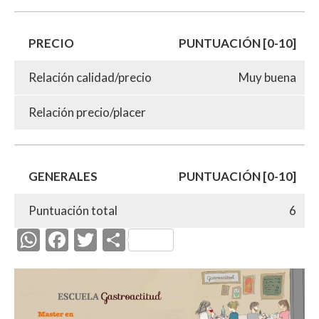
PRECIO
PUNTUACIÓN [0-10]
Relación calidad/precio
Muy buena
Relación precio/placer
GENERALES
PUNTUACIÓN [0-10]
Puntuación total
6
W
F
T
C
h
ac
w
o
at
e
itt
m
s
b
er
p