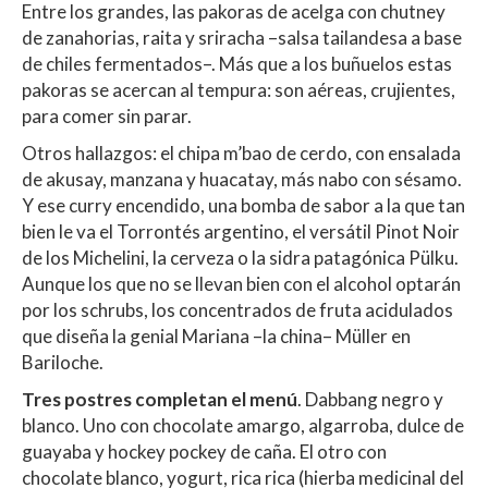
Entre los grandes, las pakoras de acelga con chutney
de zanahorias, raita y sriracha –salsa tailandesa a base
de chiles fermentados–. Más que a los buñuelos estas
pakoras se acercan al tempura: son aéreas, crujientes,
para comer sin parar.
Otros hallazgos: el chipa m’bao de cerdo, con ensalada
de akusay, manzana y huacatay, más nabo con sésamo.
Y ese curry encendido, una bomba de sabor a la que tan
bien le va el Torrontés argentino, el versátil Pinot Noir
de los Michelini, la cerveza o la sidra patagónica Pülku.
Aunque los que no se llevan bien con el alcohol optarán
por los schrubs, los concentrados de fruta acidulados
que diseña la genial Mariana –la china– Müller en
Bariloche.
Tres postres completan el menú
. Dabbang negro y
blanco. Uno con chocolate amargo, algarroba, dulce de
guayaba y hockey pockey de caña. El otro con
chocolate blanco, yogurt, rica rica (hierba medicinal del