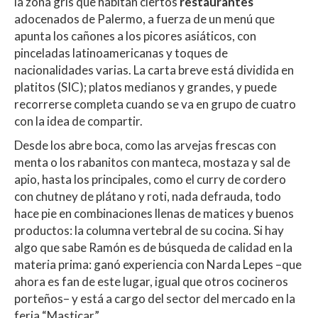
la zona gris que habitan ciertos
restaurantes
adocenados de Palermo, a fuerza de un menú que
apunta los cañones a los picores asiáticos, con
pinceladas latinoamericanas y toques de
nacionalidades varias. La carta breve está dividida en
platitos (SIC); platos medianos y grandes, y puede
recorrerse completa cuando se va en grupo de cuatro
con la idea de compartir.
Desde los abre boca, como las arvejas frescas con
menta o los rabanitos con manteca, mostaza y sal de
apio, hasta los principales, como el curry de cordero
con chutney de plátano y roti, nada defrauda, todo
hace pie en combinaciones llenas de matices y buenos
productos: la columna vertebral de su cocina. Si hay
algo que sabe Ramón es de búsqueda de calidad en la
materia prima: ganó experiencia con Narda Lepes –que
ahora es fan de este lugar, igual que otros cocineros
porteños– y está a cargo del sector del mercado en la
feria “Masticar”.