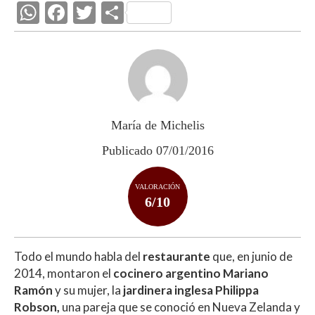
W
F
T
C
h
ac
w
o
at
e
itt
m
s
b
er
p
A
o
ar
p
o
ti
María de Michelis
p
k
r
Publicado 07/01/2016
VALORACIÓN
6/10
Todo el mundo habla del
restaurante
que, en junio de
2014, montaron el
cocinero argentino Mariano
Ramón
y su mujer, la
jardinera inglesa Philippa
Robson,
una pareja que se conoció en Nueva Zelanda y