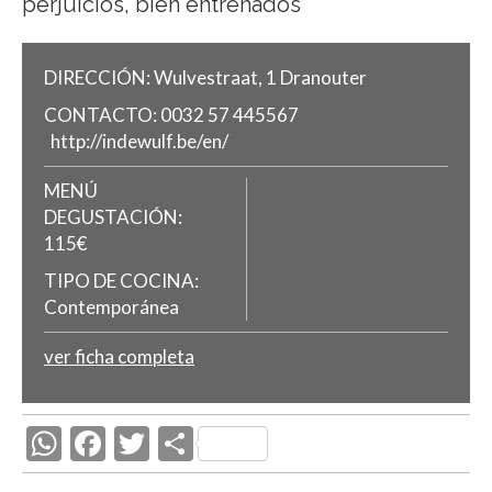
perjuicios, bien entrenados
DIRECCIÓN:
Wulvestraat, 1
Dranouter
CONTACTO:
0032 57 445567
http://indewulf.be/en/
MENÚ
DEGUSTACIÓN:
115€
TIPO DE COCINA:
Contemporánea
ver ficha completa
W
F
T
C
h
ac
w
o