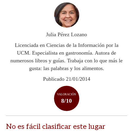
at
e
itt
m
s
b
er
p
A
o
ar
p
o
ti
Julia Pérez Lozano
p
k
r
Licenciada en Ciencias de la Información por la
UCM. Especialista en gastronomía. Autora de
numerosos libros y guías. Trabaja con lo que más le
gusta: las palabras y los alimentos.
Publicado 21/01/2014
VALORACIÓN
8/10
No es fácil clasificar este lugar