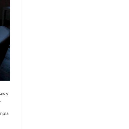
ses y
.
empla