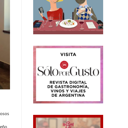
dosos
ueño