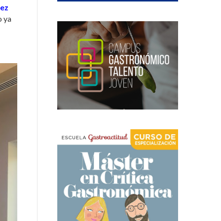
uez
o ya