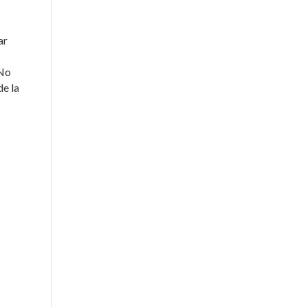
ar
 No
de la