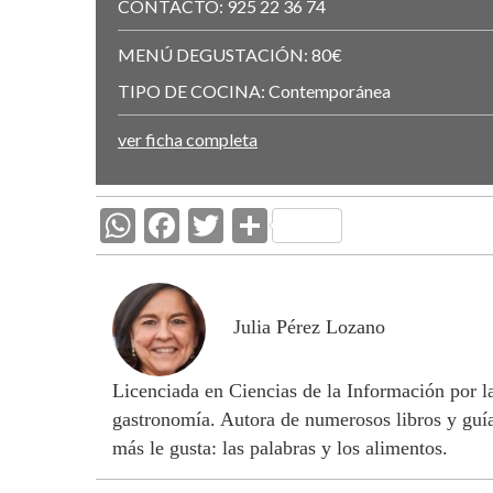
CONTACTO:
925 22 36 74
MENÚ DEGUSTACIÓN:
80€
TIPO DE COCINA:
Contemporánea
ver ficha completa
W
F
T
C
h
ac
w
o
at
e
itt
m
s
b
er
p
Julia Pérez Lozano
A
o
ar
Licenciada en Ciencias de la Información por 
p
o
ti
gastronomía. Autora de numerosos libros y guía
p
k
r
más le gusta: las palabras y los alimentos.