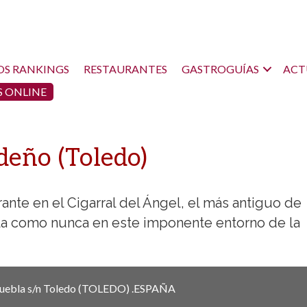
OS RANKINGS
RESTAURANTES
GASTROGUÍAS
ACT
 ONLINE
deño (Toledo)
ante en el Cigarral del Ángel, el más antiguo de
illa como nunca en este imponente entorno de la
Puebla s/n
Toledo
(TOLEDO)
.
ESPAÑA