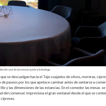
l desde una de las mesas junto a la bodega
 que se descuelgan hacia el Tajo cuajados de olivos, moreras, cipre
o de paseos por los que apetece caminar antes de sentarse a comer
rillo y las dimensiones de las estancias. En el comedor las mesas se
idad del comensal. Impresiona el gran ventanal desde el que se cont
 cipreses.