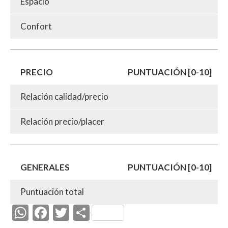
Espacio
Confort
PRECIO
PUNTUACIÓN [0-10]
Relación calidad/precio
Relación precio/placer
GENERALES
PUNTUACIÓN [0-10]
Puntuación total
W
F
T
C