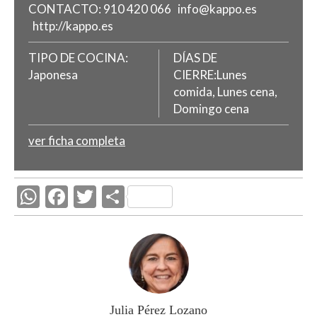
CONTACTO:
910 420 066
info@kappo.es
http://kappo.es
TIPO DE COCINA:
DÍAS DE
Japonesa
CIERRE:Lunes
comida, Lunes cena,
Domingo cena
ver ficha completa
W
F
T
C
h
ac
w
o
at
e
itt
m
s
b
er
p
A
o
ar
p
o
ti
Julia Pérez Lozano