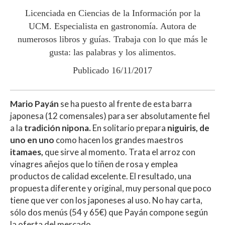
p
k
r
Licenciada en Ciencias de la Información por la
UCM. Especialista en gastronomía. Autora de
numerosos libros y guías. Trabaja con lo que más le
gusta: las palabras y los alimentos.
Publicado 16/11/2017
Mario Payán
se ha puesto al frente de esta barra
japonesa (12 comensales) para ser absolutamente fiel
a la
tradición nipona.
En solitario prepara
niguiris, de
uno en uno
como hacen los grandes maestros
itamaes,
que sirve al momento. Trata el arroz con
vinagres añejos que lo tiñen de rosa y emplea
productos de calidad excelente. El resultado, una
propuesta diferente y original, muy personal que poco
tiene que ver con los japoneses al uso. No hay carta,
sólo dos menús (54 y 65€) que Payán compone según
la oferta del mercado.