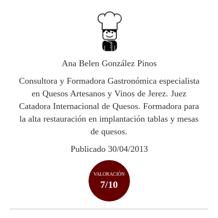
h
ac
w
o
at
e
itt
m
s
b
er
p
A
o
ar
p
o
ti
Ana Belen González Pinos
p
k
r
Consultora y Formadora Gastronómica especialista
en Quesos Artesanos y Vinos de Jerez. Juez
Catadora Internacional de Quesos. Formadora para
la alta restauración en implantación tablas y mesas
de quesos.
Publicado 30/04/2013
VALORACIÓN
7/10