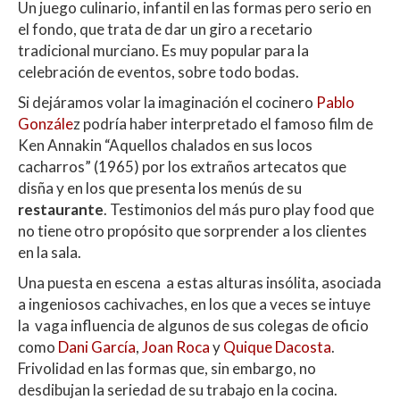
Un juego culinario, infantil en las formas pero serio en
el fondo, que trata de dar un giro a recetario
tradicional murciano. Es muy popular para la
celebración de eventos, sobre todo bodas.
Si dejáramos volar la imaginación el cocinero
Pablo
Gonzále
z podría haber interpretado el famoso film de
Ken Annakin “Aquellos chalados en sus locos
cacharros” (1965) por los extraños artecatos que
disña y en los que presenta los menús de su
restaurante
. Testimonios del más puro play food que
no tiene otro propósito que sorprender a los clientes
en la sala.
Una puesta en escena a estas alturas insólita, asociada
a ingeniosos cachivaches, en los que a veces se intuye
la vaga influencia de algunos de sus colegas de oficio
como
Dani García
,
Joan Roca
y
Quique Dacosta
.
Frivolidad en las formas que, sin embargo, no
desdibujan la seriedad de su trabajo en la cocina.