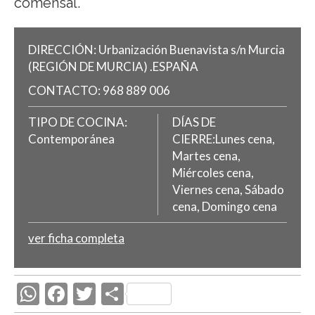
comensal.
DIRECCIÓN:
Urbanización Buenavista s/n
Murcia
(REGIÓN DE MURCIA)
.
ESPAÑA
CONTACTO:
968 889 006
TIPO DE COCINA:
DÍAS DE
Contemporánea
CIERRE:Lunes cena,
Martes cena,
Miércoles cena,
Viernes cena, Sábado
cena, Domingo cena
ver ficha completa
W
F
T
C