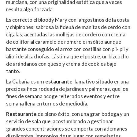
murciana, con una originalidad estética que a veces
resulta algo forzada.
Es correcto el bloody Mary con langostinos de la costa
y chipirones; sabrosa la fideuá de manitas de cerdo con
cigalas; acertadas las mollejas de cordero con crema
de coliflor al caramelo de romero e insólito aunque
bastante conseguido el arroz con costillas con pil- pil y
alioli de alcachofas. Lástima que el postre, un bizcocho
de arándanos con queso y crema de cookies baje
tanto.
La Cabaña es un
restaurante
llamativo situado en una
preciosa finca rodeada de jardines y palmeras, que los
fines de semana acoge reiterados eventos y entre
semana llena en turnos de mediodía.
Restaurante
de pleno éxito, con una gran bodega y un
servicio de sala que, acostumbrado a gestionar
grandes concentraciones se comporta con ademanes
displicentes, impropios de un lugar con semejantes