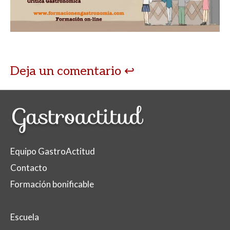
A
o
ar
p
o
ti
p
k
r
Deja un comentario
Equipo GastroActitud
Contacto
Formación bonificable
Escuela