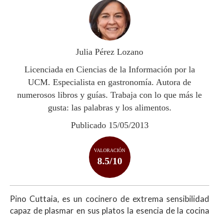
at
e
itt
m
s
b
er
p
A
o
ar
p
o
ti
Julia Pérez Lozano
p
k
r
Licenciada en Ciencias de la Información por la
UCM. Especialista en gastronomía. Autora de
numerosos libros y guías. Trabaja con lo que más le
gusta: las palabras y los alimentos.
Publicado 15/05/2013
VALORACIÓN
8.5/10
Pino Cuttaia, es un cocinero de extrema sensibilidad
capaz de plasmar en sus platos la esencia de la cocina