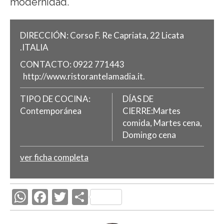
modernidad.
DIRECCIÓN:
Corso F. Re Capriata, 22
Licata
.
ITALIA
CONTACTO:
0922 771443
http://www.ristorantelamadia.it.
TIPO DE COCINA:
DÍAS DE
Contemporánea
CIERRE:Martes
comida, Martes cena,
Domingo cena
ver ficha completa
W
F
T
C
h
ac
w
o