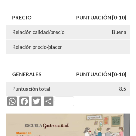
PRECIO
PUNTUACIÓN [0-10]
Relación calidad/precio
Buena
Relación precio/placer
GENERALES
PUNTUACIÓN [0-10]
Puntuación total
8.5
W
F
T
C
h
ac
w
o
at
e
itt
m
s
b
er
p