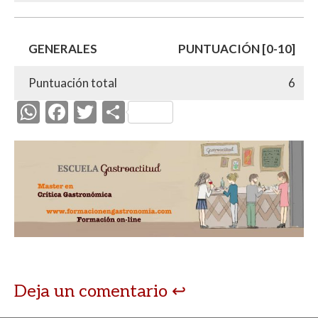
GENERALES
PUNTUACIÓN [0-10]
Puntuación total
6
W
F
T
C
h
ac
w
o
at
e
itt
m
s
b
er
p
A
o
ar
p
o
ti
p
k
r
Deja un comentario