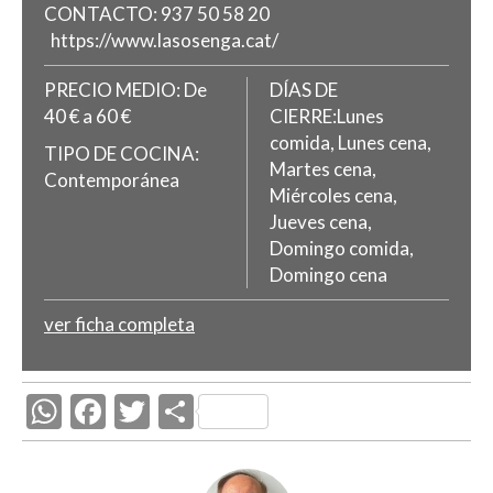
CONTACTO:
937 50 58 20
https://www.lasosenga.cat/
PRECIO MEDIO:
De
DÍAS DE
40 € a 60 €
CIERRE:Lunes
comida, Lunes cena,
TIPO DE COCINA:
Martes cena,
Contemporánea
Miércoles cena,
Jueves cena,
Domingo comida,
Domingo cena
ver ficha completa
W
F
T
C
h
ac
w
o
at
e
itt
m