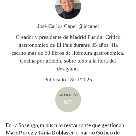
s
b
er
p
A
o
ar
p
o
ti
José Carlos Capel @jccapel
p
k
r
Creador y presidente de Madrid Fusión. Crítico
gastronómico de El País durante 35 años. Ha
escrito más de 50 libros de literatura gastronómica.
Cocina por afición, sobre todo a la hora del
desayuno.
Publicado 13/11/2025
VALORACIÓN
6/7
En La Sosenga, minúsculo restaurante que gestionan
Marc Pérez
y
Tània Doblas
en el
barrio Gótico de