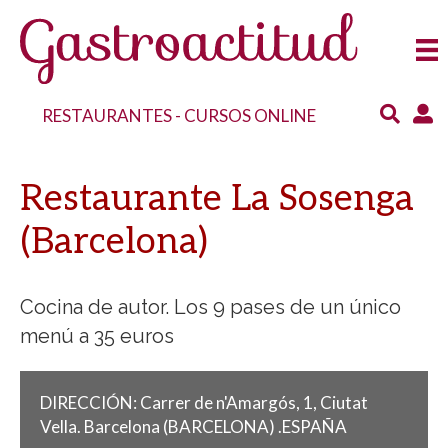
RESTAURANTES
-
CURSOS ONLINE
Restaurante La Sosenga
(Barcelona)
Cocina de autor. Los 9 pases de un único
menú a 35 euros
DIRECCIÓN:
Carrer de n'Amargós, 1, Ciutat
Vella.
Barcelona
(BARCELONA)
.
ESPAÑA