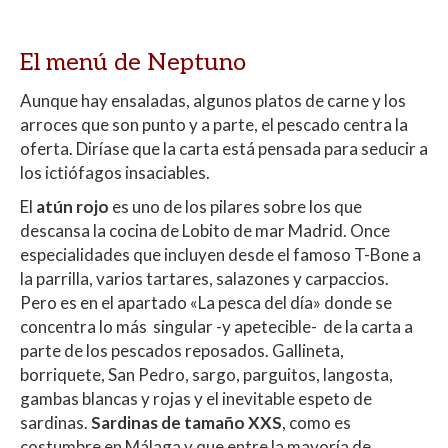
El menú de Neptuno
Aunque hay ensaladas, algunos platos de carne y los
arroces que son punto y a parte, el pescado centra la
oferta. Diríase que la carta está pensada para seducir a
los ictiófagos insaciables.
El
atún rojo
es uno de los pilares sobre los que
descansa la cocina de Lobito de mar Madrid. Once
especialidades que incluyen desde el famoso T-Bone a
la parrilla, varios tartares, salazones y carpaccios.
Pero es en el apartado «La pesca del día» donde se
concentra lo más singular -y apetecible- de la carta a
parte de los pescados reposados. Gallineta,
borriquete, San Pedro, sargo, parguitos, langosta,
gambas blancas y rojas y el inevitable espeto de
sardinas.
Sardinas de tamaño XXS
, como es
costumbre en Málaga y que entre la mayoría de