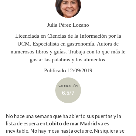
s
b
er
p
A
o
ar
p
o
ti
Julia Pérez Lozano
p
k
r
Licenciada en Ciencias de la Información por la
UCM. Especialista en gastronomía. Autora de
numerosos libros y guías. Trabaja con lo que más le
gusta: las palabras y los alimentos.
Publicado 12/09/2019
VALORACIÓN
6.5/7
No hace una semana que ha abierto sus puertas y la
lista de espera en
Lobito de mar Madrid
ya es
inevitable. No hay mesa hasta octubre. Ni siquiera se