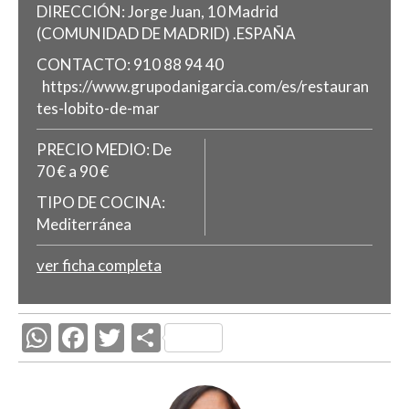
DIRECCIÓN:
Jorge Juan, 10
Madrid
(COMUNIDAD DE MADRID)
.
ESPAÑA
CONTACTO:
910 88 94 40
https://www.grupodanigarcia.com/es/restauran
tes-lobito-de-mar
PRECIO MEDIO:
De
70 € a 90 €
TIPO DE COCINA:
Mediterránea
ver ficha completa
W
F
T
C
h
ac
w
o
at
e
itt
m