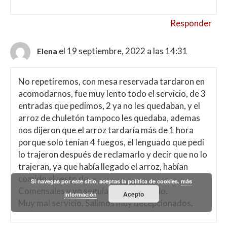
Responder
el 19 septiembre, 2022 a las 14:31
Elena
No repetiremos, con mesa reservada tardaron en
acomodarnos, fue muy lento todo el servicio, de 3
entradas que pedimos, 2 ya no les quedaban, y el
arroz de chuletón tampoco les quedaba, ademas
nos dijeron que el arroz tardaría más de 1 hora
porque solo tenían 4 fuegos, el lenguado que pedí
lo trajeron después de reclamarlo y decir que no lo
trajeran, ya que había llegado el arroz, habían
comido el resto de
Si navegas por este sitio, aceptas la política de cookies.
más
Comensales y yo seguía sin el lenguado.
Acepto
información
Muy mal servicio. Salimos muy decepcionados.