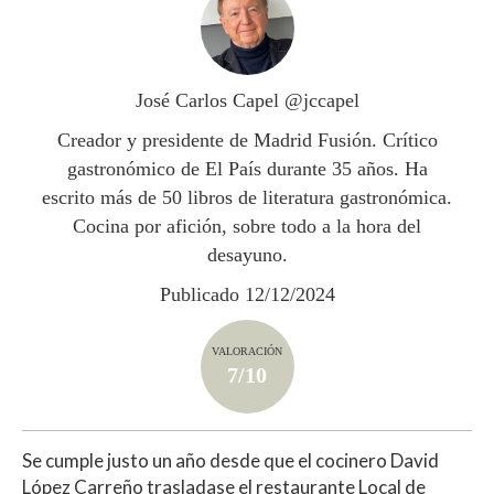
s
b
er
p
A
o
ar
p
o
ti
José Carlos Capel @jccapel
p
k
r
Creador y presidente de Madrid Fusión. Crítico
gastronómico de El País durante 35 años. Ha
escrito más de 50 libros de literatura gastronómica.
Cocina por afición, sobre todo a la hora del
desayuno.
Publicado 12/12/2024
VALORACIÓN
7/10
Se cumple justo un año desde que el cocinero David
López Carreño trasladase el restaurante Local de