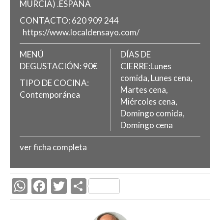
MURCIA)
.
ESPAÑA
CONTACTO:
620 909 244
https://www.localdensayo.com/
MENÚ
DÍAS DE
DEGUSTACIÓN:
90€
CIERRE:Lunes
comida, Lunes cena,
TIPO DE COCINA:
Martes cena,
Contemporánea
Miércoles cena,
Domingo comida,
Domingo cena
ver ficha completa
W
F
T
C
h
ac
w
o
at
e
itt
m