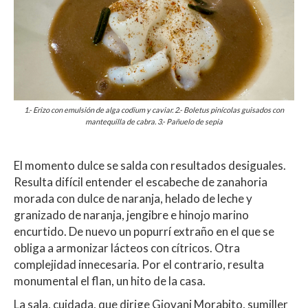
1.- E
rizo con emulsión de alga codium y caviar. 2.- Boletus pinícolas guisados con
mantequilla de cabra. 3.- Pañuelo de sepia
El momento dulce se salda con resultados desiguales.
Resulta difícil entender el escabeche de zanahoria
morada con dulce de naranja, helado de leche y
granizado de naranja, jengibre e hinojo marino
encurtido. De nuevo un popurrí extraño en el que se
obliga a armonizar lácteos con cítricos. Otra
complejidad innecesaria. Por el contrario, resulta
monumental el flan, un hito de la casa.
La sala, cuidada, que dirige Giovani Morabito, sumiller