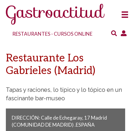
RESTAURANTES
-
CURSOS ONLINE
Restaurante Los
Gabrieles (Madrid)
Tapas y raciones, lo típico y lo tópico en un
fascinante bar-museo
DIRECCIÓN:
Calle de Echegaray, 17
Madrid
(COMUNIDAD DE MADRID)
.
ESPAÑA