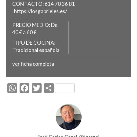
CONTACTO:
614 70 36 81
https://losgabrieles.es/
PRECIO MEDIO:
De
40 € a 60 €
TIPO DE COCINA:
Tradicional española
ver ficha completa
W
F
T
C
h
ac
w
o
at
e
itt
m
s
b
er
p
A
o
ar
p
o
ti
José Carlos Capel @jccapel