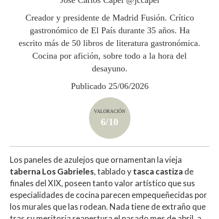
p
k
r
Creador y presidente de Madrid Fusión. Crítico
gastronómico de El País durante 35 años. Ha
escrito más de 50 libros de literatura gastronómica.
Cocina por afición, sobre todo a la hora del
desayuno.
Publicado 25/06/2026
VALORACIÓN
6/10
Los paneles de azulejos que ornamentan la vieja
taberna Los Gabrieles
, tablado y
tasca castiza
de
finales del XIX, poseen tanto valor artístico que sus
especialidades de cocina parecen empequeñecidas por
los murales que las rodean. Nada tiene de extraño que
tras su meritoria reapertura el pasado mes de abril, a