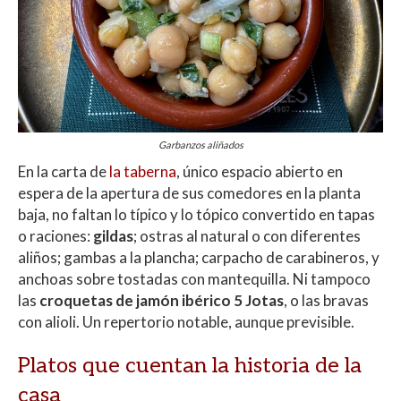
Garbanzos aliñados
En la carta de
la taberna
, único espacio abierto en
espera de la apertura de sus comedores en la planta
baja, no faltan lo típico y lo tópico convertido en tapas
o raciones:
gildas
; ostras al natural o con diferentes
aliños; gambas a la plancha; carpacho de carabineros, y
anchoas sobre tostadas con mantequilla. Ni tampoco
las
croquetas de jamón ibérico 5 Jotas
, o las bravas
con alioli. Un repertorio notable, aunque previsible.
Platos que cuentan la historia de la
casa