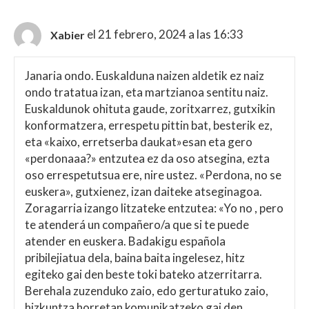
el 21 febrero, 2024 a las 16:33
Xabier
Janaria ondo. Euskalduna naizen aldetik ez naiz
ondo tratatua izan, eta martzianoa sentitu naiz.
Euskaldunok ohituta gaude, zoritxarrez, gutxikin
konformatzera, errespetu pittin bat, besterik ez,
eta «kaixo, erretserba daukat»esan eta gero
«perdonaaa?» entzutea ez da oso atsegina, ezta
oso errespetutsua ere, nire ustez. «Perdona, no se
euskera», gutxienez, izan daiteke atseginagoa.
Zoragarria izango litzateke entzutea: «Yo no , pero
te atenderá un compañero/a que si te puede
atender en euskera. Badakigu española
pribilejiatua dela, baina baita ingelesez, hitz
egiteko gai den beste toki bateko atzerritarra.
Berehala zuzenduko zaio, edo gerturatuko zaio,
hizkuntza horretan komunikatzeko gai den