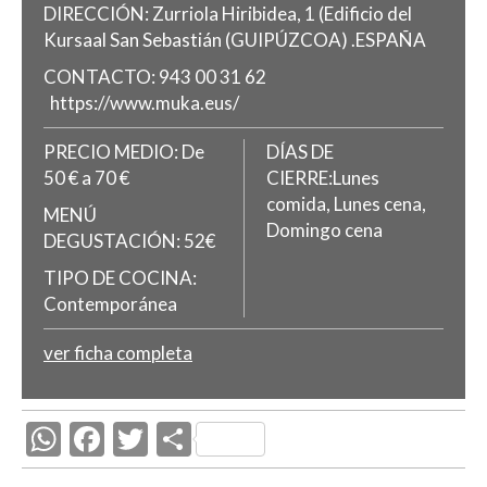
DIRECCIÓN:
Zurriola Hiribidea, 1 (Edificio del
Kursaal
San Sebastián
(GUIPÚZCOA)
.
ESPAÑA
CONTACTO:
943 00 31 62
https://www.muka.eus/
PRECIO MEDIO:
De
DÍAS DE
50 € a 70 €
CIERRE:Lunes
comida, Lunes cena,
MENÚ
Domingo cena
DEGUSTACIÓN:
52€
TIPO DE COCINA:
Contemporánea
ver ficha completa
W
F
T
C
h
ac
w
o