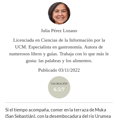
at
e
itt
m
s
b
er
p
A
o
ar
p
o
ti
Julia Pérez Lozano
p
k
r
Licenciada en Ciencias de la Información por la
UCM. Especialista en gastronomía. Autora de
numerosos libros y guías. Trabaja con lo que más le
gusta: las palabras y los alimentos.
Publicado 03/11/2022
VALORACIÓN
6.5/7
Si el tiempo acompaña, comer en la terraza de Muka
(San Sebastián), con la desembocadura del río Urumea