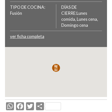
TIPO DE COCINA:
DÍAS DE
Fusión
CIERRE:Lunes
comida, Lunes cena,
Domingo cena
ver ficha completa
W
F
T
C