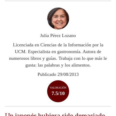
h
ac
w
o
at
e
itt
m
s
b
er
p
A
o
ar
p
o
ti
Julia Pérez Lozano
p
k
r
Licenciada en Ciencias de la Información por la
UCM. Especialista en gastronomía. Autora de
numerosos libros y guías. Trabaja con lo que más le
gusta: las palabras y los alimentos.
Publicado 29/08/2013
VALORACIÓN
7.5/10
Un japonés hubiera sido demasiado