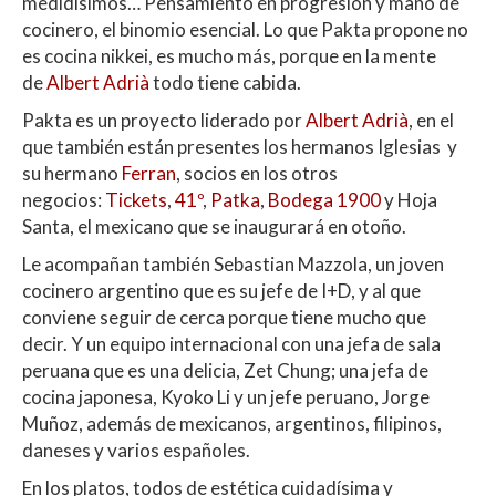
medidísimos… Pensamiento en progresión y mano de
cocinero, el binomio esencial. Lo que Pakta propone no
es cocina nikkei, es mucho más, porque en la mente
de
Albert Adrià
todo tiene cabida.
Pakta es un proyecto liderado por
Albert Adrià
, en el
que también están presentes los hermanos Iglesias y
su hermano
Ferran
, socios en los otros
negocios:
Tickets
,
41º
,
Patka
,
Bodega 1900
y Hoja
Santa, el mexicano que se inaugurará en otoño.
Le acompañan también Sebastian Mazzola, un joven
cocinero argentino que es su jefe de I+D, y al que
conviene seguir de cerca porque tiene mucho que
decir. Y un equipo internacional con una jefa de sala
peruana que es una delicia, Zet Chung; una jefa de
cocina japonesa, Kyoko Li y un jefe peruano, Jorge
Muñoz, además de mexicanos, argentinos, filipinos,
daneses y varios españoles.
En los platos, todos de estética cuidadísima y