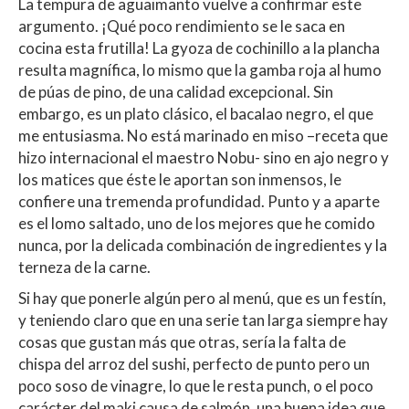
La tempura de aguaimanto vuelve a confirmar este
argumento. ¡Qué poco rendimiento se le saca en
cocina esta frutilla! La gyoza de cochinillo a la plancha
resulta magnífica, lo mismo que la gamba roja al humo
de púas de pino, de una calidad excepcional. Sin
embargo, es un plato clásico, el bacalao negro, el que
me entusiasma. No está marinado en miso –receta que
hizo internacional el maestro Nobu- sino en ajo negro y
los matices que éste le aportan son inmensos, le
confiere una tremenda profundidad. Punto y a aparte
es el lomo saltado, uno de los mejores que he comido
nunca, por la delicada combinación de ingredientes y la
terneza de la carne.
Si hay que ponerle algún pero al menú, que es un festín,
y teniendo claro que en una serie tan larga siempre hay
cosas que gustan más que otras, sería la falta de
chispa del arroz del sushi, perfecto de punto pero un
poco soso de vinagre, lo que le resta punch, o el poco
carácter del maki causa de salmón, una buena idea que