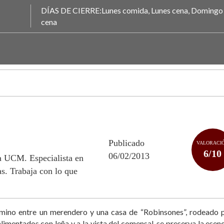
DÍAS DE CIERRE:Lunes comida, Lunes cena, Domingo
cena
Publicado
VALORACI
6/10
06/02/2013
la UCM. Especialista en
s. Trabaja con lo que
amino entre un merendero y una casa de “Robinsones”, rodeado p
mentados con leña y a la vista del comensal, se preserva la esen