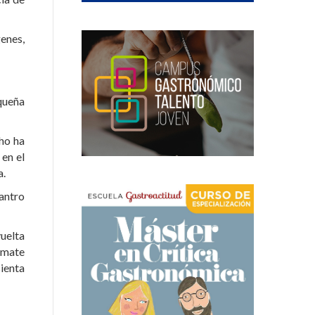
genes,
equeña
cho ha
 en el
a.
lantro
vuelta
tomate
ienta