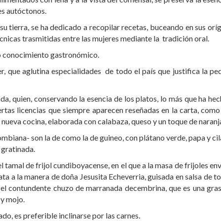
es autóctonos.
u tierra, se ha dedicado a recopilar recetas, buceando en sus orí
écnicas trasmitidas entre las mujeres mediante la tradición oral.
do conocimiento gastronómico.
r, que aglutina especialidades de todo el país que justifica la p
da, quien, conservando la esencia de los platos, lo más que ha he
ertas licencias que siempre aparecen reseñadas en la carta, como
nueva cocina, elaborada con calabaza, queso y un toque de naranj
mbiana- son la de como la de guineo, con plátano verde, papa y ci
 gratinada.
 tamal de frijol cundiboyacense, en el que a la masa de frijoles en
ata a la manera de doña Jesusita Echeverria, guisada en salsa de 
 o el contundente chuzo de marranada decembrina, que es una gras
 y mojo.
o, es preferible inclinarse por las carnes.