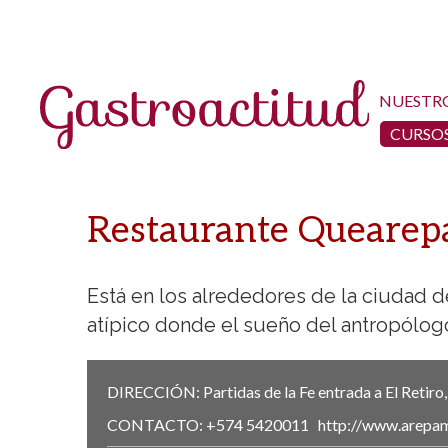
NUESTR
CURSOS
Restaurante Quearep
Está en los alrededores de la ciudad de
atípico donde el sueño del antropólogo
DIRECCIÓN:
Partidas de la Fe entrada a El Retiro
CONTACTO:
+574 5420011
http://www.arepa