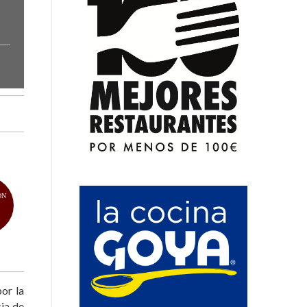
ÓN
or la
cia de