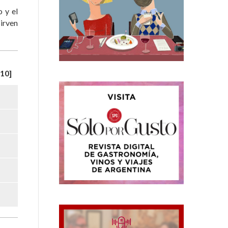
 y el
irven
10]