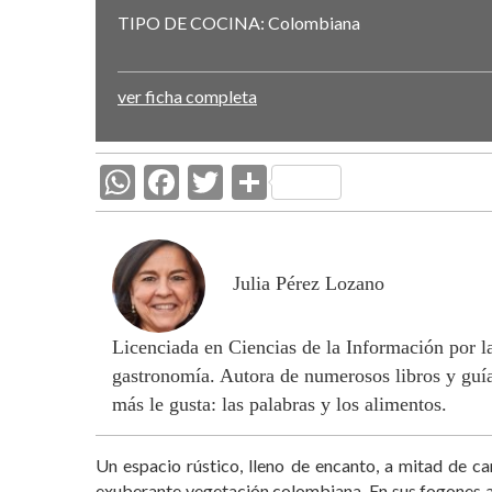
TIPO DE COCINA:
Colombiana
ver ficha completa
W
F
T
C
h
ac
w
o
at
e
itt
m
s
b
er
p
Julia Pérez Lozano
A
o
ar
Licenciada en Ciencias de la Información por 
p
o
ti
gastronomía. Autora de numerosos libros y guía
p
k
r
más le gusta: las palabras y los alimentos.
Un espacio rústico, lleno de encanto, a mitad de c
exuberante vegetación colombiana. En sus fogones ali