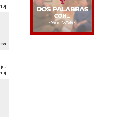
10]
ción
[0-
10]