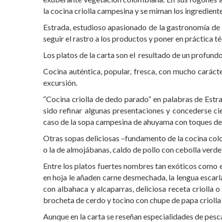
la cocina criolla campesina y se miman los ingredient
Estrada, estudioso apasionado de la gastronomía de s
seguir el rastro a los productos y poner en práctica t
Los platos de la carta son el resultado de un profun
Cocina auténtica, popular, fresca, con mucho carácte
excursión.
“Cocina criolla de dedo parado” en palabras de Estra
sido refinar algunas presentaciones y concederse ci
caso de la sopa campesina de ahuyama con toques de 
Otras sopas deliciosas –fundamento de la cocina colo
o la de almojábanas, caldo de pollo con cebolla verde
Entre los platos fuertes nombres tan exóticos como el
en hoja le añaden carne desmechada, la lengua escarl
con albahaca y alcaparras, deliciosa receta criolla
brocheta de cerdo y tocino con chupe de papa criolla
Aunque en la carta se reseñan especialidades de pescad