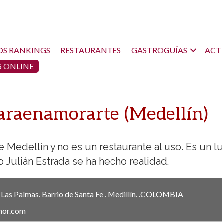
OS RANKINGS
RESTAURANTES
GASTROGUÍAS
ACT
 ONLINE
araenamorarte (Medellín)
 Medellín y no es un restaurante al uso. Es un l
 Julián Estrada se ha hecho realidad.
, Las Palmas. Barrio de Santa Fe .
Medillín.
.
COLOMBIA
mor.com