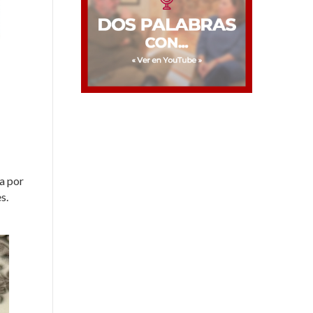
a por
s.