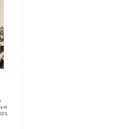
s
y el
023,