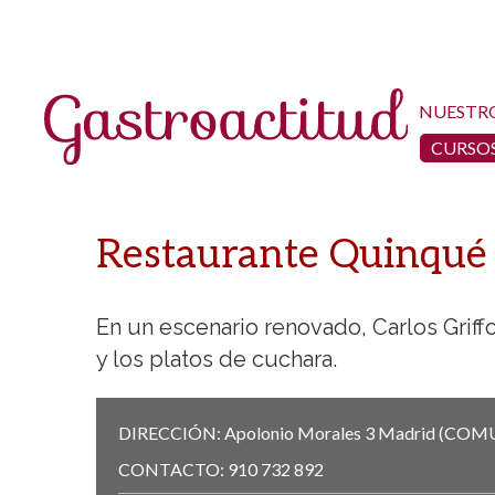
NUESTR
CURSOS
Restaurante Quinqué 
En un escenario renovado, Carlos Griff
y los platos de cuchara.
DIRECCIÓN:
Apolonio Morales 3
Madrid
(COMU
CONTACTO:
910 732 892