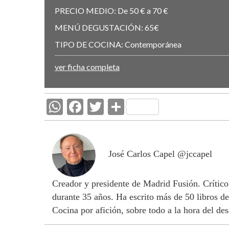
PRECIO MEDIO:
De 50 € a 70 €
MENÚ DEGUSTACIÓN:
65€
TIPO DE COCINA:
Contemporánea
ver ficha completa
W
F
T
C
h
ac
w
o
at
e
itt
m
s
b
er
p
José Carlos Capel @jccapel
A
o
ar
Creador y presidente de Madrid Fusión. Crítico
p
o
ti
durante 35 años. Ha escrito más de 50 libros de
p
k
r
Cocina por afición, sobre todo a la hora del de