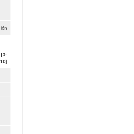
ción
[0-
10]