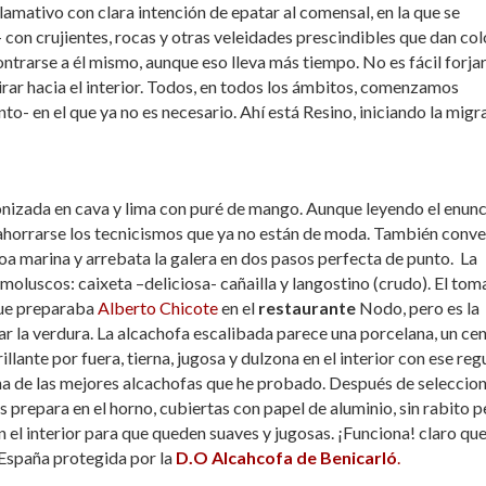
amativo con clara intención de epatar al comensal, en la que se
n crujientes, rocas y otras veleidades prescindibles que dan col
ontrarse a él mismo, aunque eso lleva más tiempo. No es fácil forjar
irar hacia el interior. Todos, en todos los ámbitos, comenzamos
- en el que ya no es necesario. Ahí está Resino, iniciando la migr
onizada en cava y lima con puré de mango. Aunque leyendo el enun
a ahorrarse los tecnicismos que ya no están de moda. También conv
noa marina y arrebata la galera en dos pasos perfecta de punto. La
moluscos: caixeta –deliciosa- cañailla y langostino (crudo). El tom
que preparaba
Alberto Chicote
en el
restaurante
Nodo, pero es la
car la verdura. La alcachofa escalibada parece una porcelana, un ce
llante por fuera, tierna, jugosa y dulzona en el interior con ese reg
na de las mejores alcachofas que he probado. Después de seleccio
as prepara en el horno, cubiertas con papel de aluminio, sin rabito 
en el interior para que queden suaves y jugosas. ¡Funciona! claro qu
España protegida por la
D.O
Alcahcofa de Benicarló
.