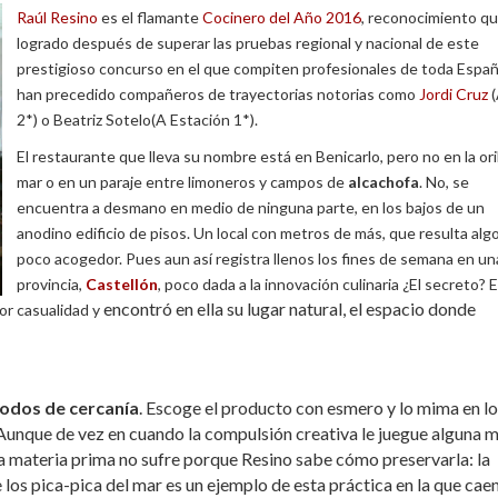
Raúl Resino
es el flamante
Cocinero del Año 2016
, reconocimiento q
logrado después de superar las pruebas regional y nacional de este
prestigioso concurso en el que compiten profesionales de toda Españ
han precedido compañeros de trayectorias notorias como
Jordi Cruz
2*) o Beatriz Sotelo(A Estación 1*).
El restaurante que lleva su nombre está en Benicarlo, pero no en la oril
mar o en un paraje entre limoneros y campos de
alcachofa
. No, se
encuentra a desmano en medio de ninguna parte, en los bajos de un
anodino edificio de pisos. Un local con metros de más, que resulta algo 
poco acogedor. Pues aun así registra llenos los fines de semana en un
provincia,
Castellón
, poco dada a la innovación culinaria ¿El secreto? E
encontró en ella su lugar natural, el espacio donde
por casualidad y
odos de cercanía
. Escoge el producto con esmero y lo mima en l
unque de vez en cuando la compulsión creativa le juegue alguna m
la materia prima no sufre porque Resino sabe cómo preservarla: la
e los pica-pica del mar es un ejemplo de esta práctica en la que cae