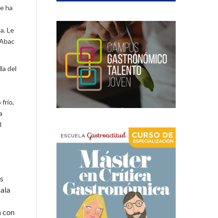
ue ha
a. Le
(Abac
la del
frío,
a
l
os
ala
n con