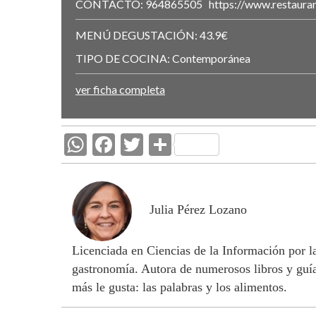
CONTACTO:
964865505
https://www.restaura
MENÚ DEGUSTACIÓN:
43.9€
TIPO DE COCINA:
Contemporánea
ver ficha completa
W
F
T
C
h
ac
w
o
at
e
itt
m
s
b
er
p
Julia Pérez Lozano
A
o
ar
Licenciada en Ciencias de la Información por 
p
o
ti
gastronomía. Autora de numerosos libros y guía
p
k
r
más le gusta: las palabras y los alimentos.