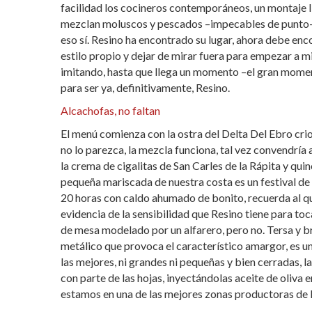
facilidad los cocineros contemporáneos, un montaje ll
mezclan moluscos y pescados –impecables de punto- co
eso sí. Resino ha encontrado su lugar, ahora debe enc
estilo propio y dejar de mirar fuera para empezar a m
imitando, hasta que llega un momento –el gran momento
para ser ya, definitivamente, Resino.
Alcachofas, no faltan
El menú comienza con la ostra del Delta Del Ebro cri
no lo parezca, la mezcla funciona, tal vez convendrí
la crema de cigalitas de San Carles de la Rápita y qui
pequeña mariscada de nuestra costa es un festival de 
20 horas con caldo ahumado de bonito, recuerda al 
evidencia de la sensibilidad que Resino tiene para to
de mesa modelado por un alfarero, pero no. Tersa y bri
metálico que provoca el característico amargor, es u
las mejores, ni grandes ni pequeñas y bien cerradas, l
con parte de las hojas, inyectándolas aceite de oliva 
estamos en una de las mejores zonas productoras de 