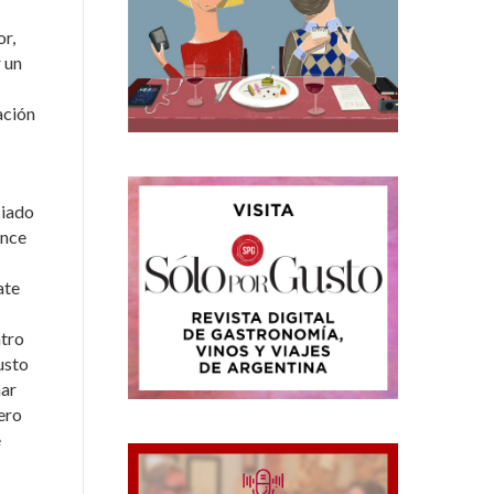
or,
 un
ación
ciado
ence
ate
ntro
usto
nar
pero
e