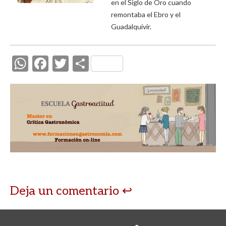
en el Siglo de Oro cuando
remontaba el Ebro y el
Guadalquivir.
W
F
T
C
h
ac
w
o
at
e
itt
m
s
b
er
p
A
o
ar
p
o
ti
p
k
r
Deja un comentario