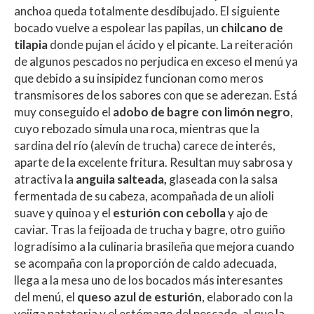
anchoa queda totalmente desdibujado. El siguiente
bocado vuelve a espolear las papilas, un
chilcano de
tilapia
donde pujan el ácido y el picante. La reiteración
de algunos pescados no perjudica en exceso el menú ya
que debido a su insipidez funcionan como meros
transmisores de los sabores con que se aderezan. Está
muy conseguido el
adobo de bagre con limón negro
,
cuyo rebozado simula una roca, mientras que la
sardina del río (alevín de trucha) carece de interés,
aparte de la excelente fritura. Resultan muy sabrosa y
atractiva la
anguila salteada,
glaseada con la salsa
fermentada de su cabeza, acompañada de un alioli
suave y quinoa y el
esturión con cebolla
y ajo de
caviar. Tras la feijoada de trucha y bagre, otro guiño
logradísimo a la culinaria brasileña que mejora cuando
se acompaña con la proporción de caldo adecuada,
llega a la mesa uno de los bocados más interesantes
del menú, el
queso azul de esturión
, elaborado con la
vejiga natatoria y el estómago del pescado, al que la