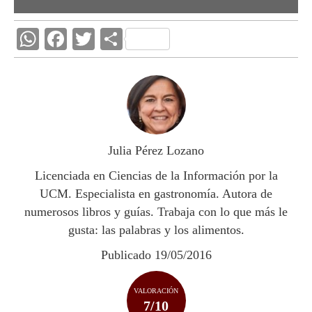
W
F
T
C
h
ac
w
o
at
e
itt
m
s
b
er
p
A
o
ar
p
o
ti
Julia Pérez Lozano
p
k
r
Licenciada en Ciencias de la Información por la
UCM. Especialista en gastronomía. Autora de
numerosos libros y guías. Trabaja con lo que más le
gusta: las palabras y los alimentos.
Publicado 19/05/2016
VALORACIÓN
7/10