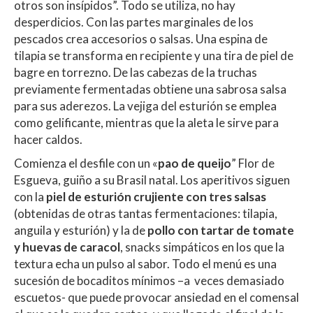
otros son insípidos”. Todo se utiliza, no hay
desperdicios. Con las partes marginales de los
pescados crea accesorios o salsas. Una espina de
tilapia se transforma en recipiente y una tira de piel de
bagre en torrezno. De las cabezas de la truchas
previamente fermentadas obtiene una sabrosa salsa
para sus aderezos. La vejiga del esturión se emplea
como gelificante, mientras que la aleta le sirve para
hacer caldos.
Comienza el desfile con un «
pao de queijo
” Flor de
Esgueva, guiño a su Brasil natal. Los aperitivos siguen
con la
piel de esturión crujiente con tres salsas
(obtenidas de otras tantas fermentaciones: tilapia,
anguila y esturión) y la de
pollo con tartar de tomate
y huevas de caracol
, snacks simpáticos en los que la
textura echa un pulso al sabor. Todo el menú es una
sucesión de bocaditos mínimos –a veces demasiado
escuetos- que puede provocar ansiedad en el comensal