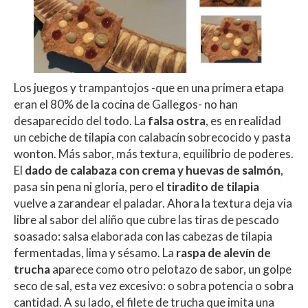
Los juegos y trampantojos -que en una primera etapa
eran el 80% de la cocina de Gallegos- no han
desaparecido del todo. La
falsa ostra
, es en realidad
un cebiche de tilapia con calabacín sobrecocido y pasta
wonton. Más sabor, más textura, equilibrio de poderes.
El
dado de calabaza con crema y huevas de salmón
,
pasa sin pena ni gloria, pero el
tiradito de tilapia
vuelve a zarandear el paladar. Ahora la textura deja via
libre al sabor del aliño que cubre las tiras de pescado
soasado: salsa elaborada con las cabezas de tilapia
fermentadas, lima y sésamo. La
raspa de alevín de
trucha
aparece como otro pelotazo de sabor, un golpe
seco de sal, esta vez excesivo: o sobra potencia o sobra
cantidad. A su lado, el filete de trucha que imita una