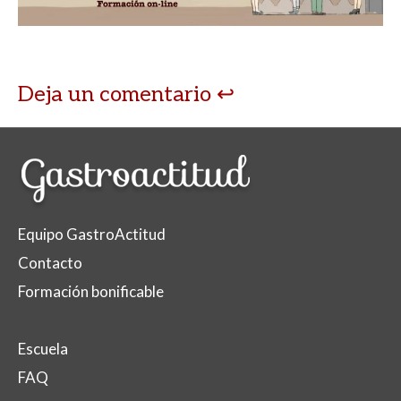
p
o
ti
p
k
r
Deja un comentario
Equipo GastroActitud
Contacto
Formación bonificable
Escuela
FAQ