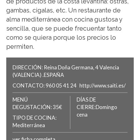
de productos de la costa levantina: ostras,
gambas, cigalas, etc. Un restaurante de
alma mediterránea con cocina gustosa y
sencilla, que se puede frecuentar tanto
como se quiera porque los precios lo
permiten.
DIRECCIÓN:
Reina Doña Germana, 4
Valencia
(VALENCIA)
.
ESPAÑA
CONTACTO:
960 05 41 24
http://www.saiti.es/
MENÚ
DÍAS DE
DEGUSTACIÓN:
35€
CIERRE:Domingo
cena
TIPO DE COCINA:
Mediterránea
ver ficha completa