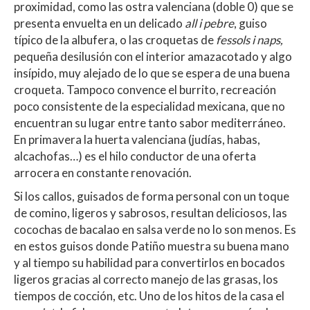
proximidad, como las ostra valenciana (doble 0) que se
presenta envuelta en un delicado
all i pebre
, guiso
típico de la albufera, o las croquetas de
fessols i naps,
pequeña desilusión con el interior amazacotado y algo
insípido, muy alejado de lo que se espera de una buena
croqueta. Tampoco convence el burrito, recreación
poco consistente de la especialidad mexicana, que no
encuentran su lugar entre tanto sabor mediterráneo.
En primavera la huerta valenciana (judías, habas,
alcachofas…) es el hilo conductor de una oferta
arrocera en constante renovación.
Si los callos, guisados de forma personal con un toque
de comino, ligeros y sabrosos, resultan deliciosos, las
cocochas de bacalao en salsa verde no lo son menos. Es
en estos guisos donde Patiño muestra su buena mano
y al tiempo su habilidad para convertirlos en bocados
ligeros gracias al correcto manejo de las grasas, los
tiempos de cocción, etc. Uno de los hitos de la casa el