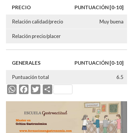
PRECIO
PUNTUACIÓN [0-10]
Relación calidad/precio
Muy buena
Relación precio/placer
GENERALES
PUNTUACIÓN [0-10]
Puntuación total
6.5
W
F
T
C
h
ac
w
o
at
e
itt
m
s
b
er
p
A
o
ar