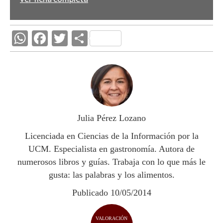
W
F
T
C
h
ac
w
o
at
e
itt
m
s
b
er
p
A
o
ar
p
o
ti
Julia Pérez Lozano
p
k
r
Licenciada en Ciencias de la Información por la
UCM. Especialista en gastronomía. Autora de
numerosos libros y guías. Trabaja con lo que más le
gusta: las palabras y los alimentos.
Publicado 10/05/2014
VALORACIÓN