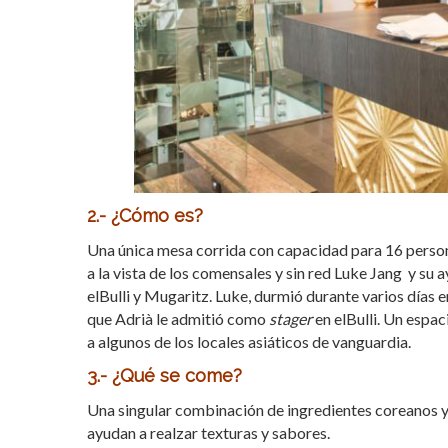
2.- ¿Cómo es?
Una única mesa corrida con capacidad para 16 persona
a la vista de los comensales y sin red Luke Jang y 
elBulli y Mugaritz. Luke, durmió durante varios días 
que Adrià le admitió como
stager
en elBulli. Un espac
a algunos de los locales asiáticos de vanguardia.
3.- ¿Qué se come?
Una singular combinación de ingredientes coreanos 
ayudan a realzar texturas y sabores.