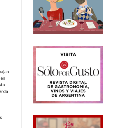
bajan
 en
sta
uerda
s