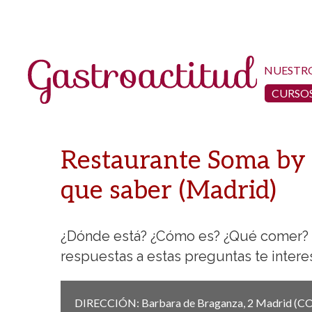
NUESTR
CURSOS
Restaurante Soma by 
que saber (Madrid)
¿Dónde está? ¿Cómo es? ¿Qué comer? ¿
respuestas a estas preguntas te intere
DIRECCIÓN:
Barbara de Braganza, 2
Madrid
(C