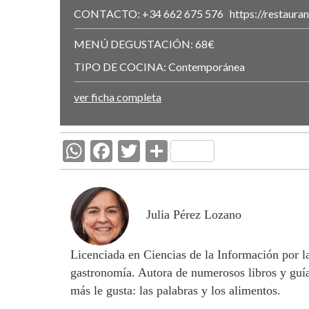
CONTACTO:
+34 662 675 576
https://restaur
MENÚ DEGUSTACIÓN:
68€
TIPO DE COCINA:
Contemporánea
ver ficha completa
W
F
T
C
h
ac
w
o
at
e
itt
m
s
b
er
p
Julia Pérez Lozano
A
o
ar
Licenciada en Ciencias de la Información por 
p
o
ti
gastronomía. Autora de numerosos libros y guía
p
k
r
más le gusta: las palabras y los alimentos.