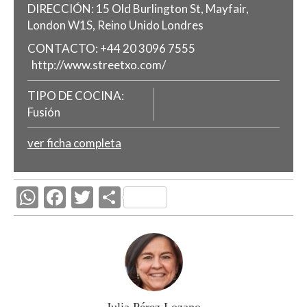
DIRECCIÓN:
15 Old Burlington St, Mayfair,
London W1S, Reino Unido
Londres
CONTACTO:
+44 20 3096 7555
http://www.streetxo.com/
TIPO DE COCINA:
Fusión
ver ficha completa
W
F
T
C
h
ac
w
o
at
e
itt
m
s
b
er
p
A
o
ar
p
o
ti
Julia Pérez Lozano