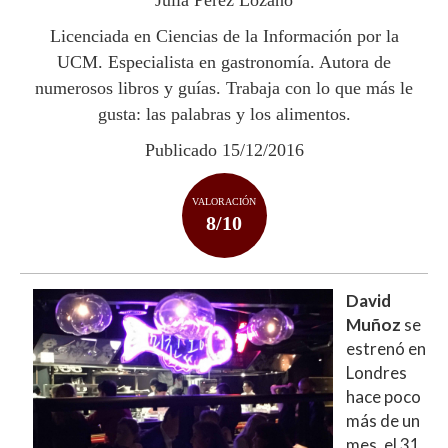
p
k
r
Licenciada en Ciencias de la Información por la
UCM. Especialista en gastronomía. Autora de
numerosos libros y guías. Trabaja con lo que más le
gusta: las palabras y los alimentos.
Publicado 15/12/2016
VALORACIÓN
8/10
David
Muñoz
se
estrenó en
Londres
hace poco
más de un
mes, el 31