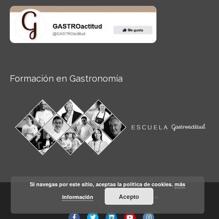
Formación en Gastronomía
Si navegas por este sitio, aceptas la política de cookies.
más
Acepto
información
Aviso legal
Condiciones de Uso
Facebook
Twitter
Linkedin
Youtube
Instagram