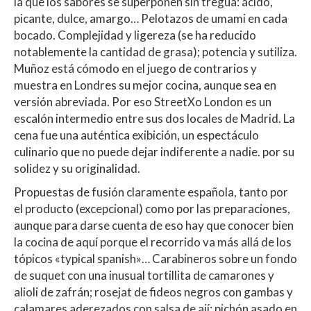
la que los sabores se superponen sin tregua: ácido,
picante, dulce, amargo… Pelotazos de umami en cada
bocado. Complejidad y ligereza (se ha reducido
notablemente la cantidad de grasa); potencia y sutiliza.
Muñoz está cómodo en el juego de contrarios y
muestra en Londres su mejor cocina, aunque sea en
versión abreviada. Por eso StreetXo London es un
escalón intermedio entre sus dos locales de Madrid. La
cena fue una auténtica exibición, un espectáculo
culinario que no puede dejar indiferente a nadie. por su
solidez y su originalidad.
Propuestas de fusión claramente española, tanto por
el producto (excepcional) como por las preparaciones,
aunque para darse cuenta de eso hay que conocer bien
la cocina de aquí porque el recorrido va más allá de los
tópicos «typical spanish»… Carabineros sobre un fondo
de suquet con una inusual tortillita de camarones y
alioli de zafrán; rosejat de fideos negros con gambas y
calamares aderezados con salsa de ají; pichón asado en