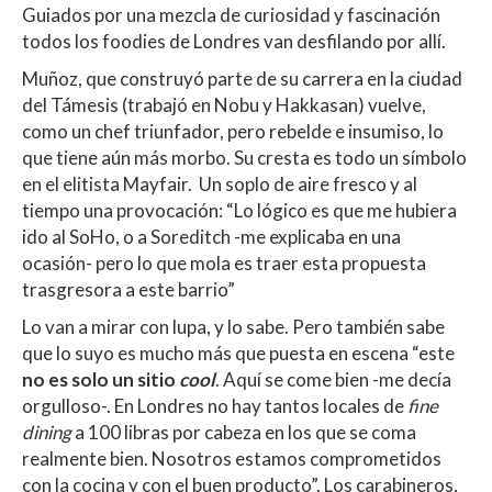
Guiados por una mezcla de curiosidad y fascinación
todos los foodies de Londres van desfilando por allí.
Muñoz, que construyó parte de su carrera en la ciudad
del Támesis (trabajó en Nobu y Hakkasan) vuelve,
como un chef triunfador, pero rebelde e insumiso, lo
que tiene aún más morbo. Su cresta es todo un símbolo
en el elitista Mayfair. Un soplo de aire fresco y al
tiempo una provocación: “Lo lógico es que me hubiera
ido al SoHo, o a Soreditch -me explicaba en una
ocasión- pero lo que mola es traer esta propuesta
trasgresora a este barrio”
Lo van a mirar con lupa, y lo sabe. Pero también sabe
que lo suyo es mucho más que puesta en escena “este
no es solo un sitio
cool
. Aquí se come bien -me decía
orgulloso-. En Londres no hay tantos locales de
fine
dining
a 100 libras por cabeza en los que se coma
realmente bien. Nosotros estamos comprometidos
con la cocina y con el buen producto”. Los carabineros,