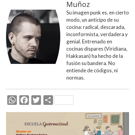
Muñoz
Su imagen punk es, en cierto
modo, un anticipo de su
cocina: radical, descarada,
inconformista, verdadera y
genial. Entrenado en
cocinas dispares (Viridiana,
Hakkasan) ha hecho de la
fusión su bandera. No
entiende de códigos, ni
normas.
W
F
T
C
h
ac
w
o
at
e
itt
m
s
b
er
p