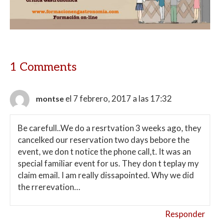
A
o
ar
p
o
ti
p
k
r
1 Comments
el 7 febrero, 2017 a las 17:32
montse
Be carefull..We do a resrtvation 3 weeks ago, they
cancelked our reservation two days bebore the
event, we don t notice the phone call,t. It was an
special familiar event for us. They don t teplay my
claim email. I am really dissapointed. Why we did
the rrerevation…
Responder