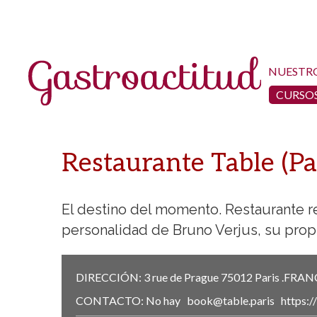
NUESTR
CURSOS
Restaurante Table (Pa
El destino del momento. Restaurante r
personalidad de Bruno Verjus, su propi
DIRECCIÓN:
3 rue de Prague
75012 Paris
.
FRAN
CONTACTO:
No hay
book@table.paris
https:/