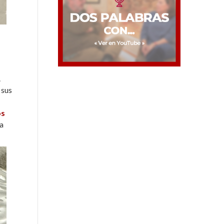
.
 sus
os
sa