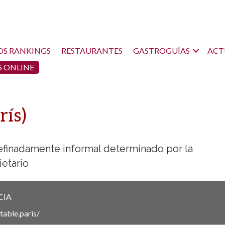
OS RANKINGS
RESTAURANTES
GASTROGUÍAS
ACT
 ONLINE
rís)
efinadamente informal determinado por la
etario
CIA
/table.paris/