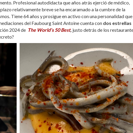
mento. Profesional autodidacta que años atrás ejerció de médico,
plazo relativamente breve se ha encaramado a la cumbre de la
smos. Tiene 64 años y prosigue en activo con una personalidad que
nmediaciones del Faubourg Saint Antoine cuenta con
dos estrellas
dición 2024 de
The World’s 50 Best
,
justo detrás de los restaurant
ecreto?