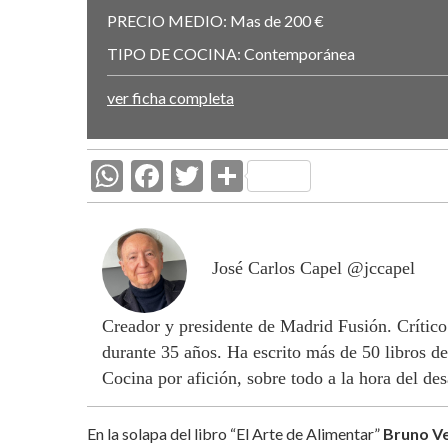
PRECIO MEDIO:
Mas de 200 €
TIPO DE COCINA:
Contemporánea
ver ficha completa
W
F
T
C
h
ac
w
o
at
e
itt
m
s
b
er
p
José Carlos Capel @jccapel
A
o
ar
Creador y presidente de Madrid Fusión. Crítico
p
o
ti
durante 35 años. Ha escrito más de 50 libros de
p
k
r
Cocina por afición, sobre todo a la hora del de
En la solapa del libro “El Arte de Alimentar”
Bruno Ve