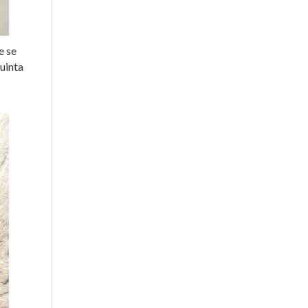
e se
quinta