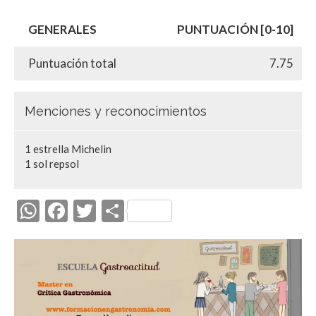
GENERALES
PUNTUACIÓN [0-10]
Puntuación total
7.75
Menciones y reconocimientos
1 estrella Michelin
1 sol repsol
W
F
T
C
h
ac
w
o
at
e
itt
m
s
b
er
p
A
o
ar