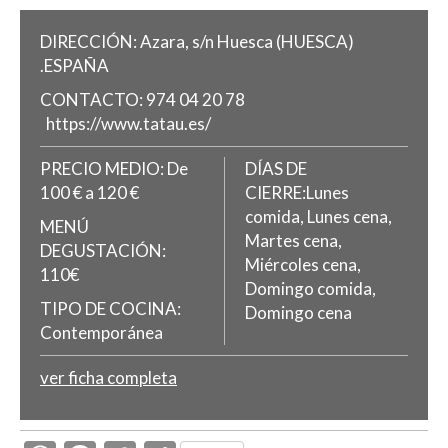
DIRECCIÓN:
Azara, s/n
Huesca
(HUESCA)
.
ESPAÑA
CONTACTO:
974 04 20 78
https://www.tatau.es/
PRECIO MEDIO:
De
DÍAS DE
100 € a 120 €
CIERRE:Lunes
comida, Lunes cena,
MENÚ
Martes cena,
DEGUSTACIÓN:
Miércoles cena,
110€
Domingo comida,
TIPO DE COCINA:
Domingo cena
Contemporánea
ver ficha completa