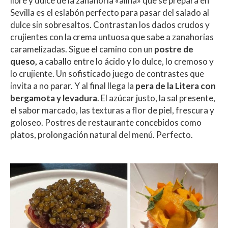
libre y dulce de la zanahoria «aliñá» que se prepara en
Sevilla es el eslabón perfecto para pasar del salado al
dulce sin sobresaltos. Contrastan los dados crudos y
crujientes con la crema untuosa que sabe a zanahorias
caramelizadas. Sigue el camino con un
postre de
queso,
a caballo entre lo ácido y lo dulce, lo cremoso y
lo crujiente. Un sofisticado juego de contrastes que
invita a no parar. Y al final llega la
pera de la Litera con
bergamota y levadura
. El azúcar justo, la sal presente,
el sabor marcado, las texturas a flor de piel, frescura y
goloseo. Postres de restaurante concebidos como
platos, prolongación natural del menú. Perfecto.