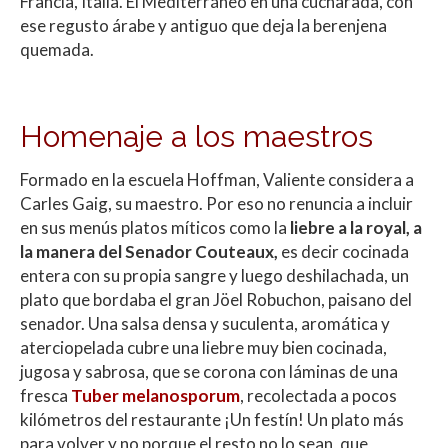
Francia, Italia. El Mediterráneo en una cucharada, con
ese regusto árabe y antiguo que deja la berenjena
quemada.
Homenaje a los maestros
Formado en la escuela Hoffman, Valiente considera a
Carles Gaig, su maestro. Por eso no renuncia a incluir
en sus menús platos míticos como la
liebre a la royal, a
la manera del Senador Couteaux,
es decir cocinada
entera con su propia sangre y luego deshilachada, un
plato que bordaba el gran Jöel Robuchon, paisano del
senador. Una salsa densa y suculenta, aromática y
aterciopelada cubre una liebre muy bien cocinada,
jugosa y sabrosa, que se corona con láminas de una
fresca
Tuber melanosporum
, recolectada a pocos
kilómetros del restaurante ¡Un festín! Un plato más
para volver y no porque el resto no lo sean, que