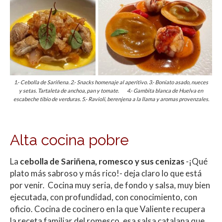
1.- Cebolla de Sariñena. 2.- Snacks homenaje al aperitivo. 3.- Boniato asado, nueces
y setas. Tartaleta de anchoa, pan y tomate. 4.- Gambita blanca de Huelva en
escabeche tibio de verduras. 5.- Ravioli, berenjena a la llama y aromas provenzales.
Alta cocina pobre
La
cebolla de Sariñena, romesco y sus cenizas
-¡Qué
plato más sabroso y más rico!- deja claro lo que está
por venir. Cocina muy seria, de fondo y salsa, muy bien
ejecutada, con profundidad, con conocimiento, con
oficio. Cocina de cocinero en la que Valiente recupera
la receta familiar del romesco, esa salsa catalana que