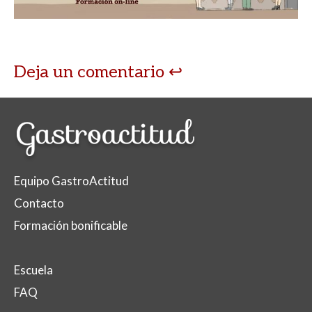
p
o
ti
p
k
r
Deja un comentario
Equipo GastroActitud
Contacto
Formación bonificable
Escuela
FAQ