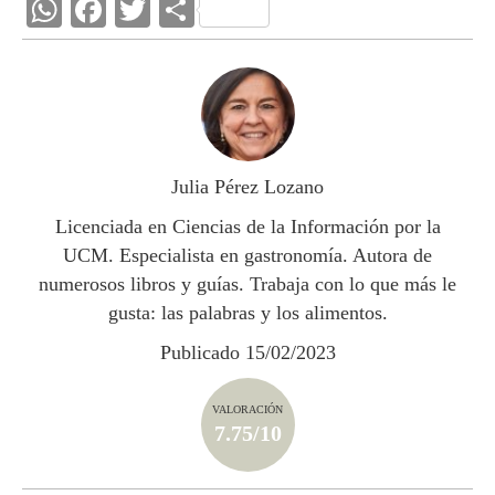
W
F
T
C
h
ac
w
o
at
e
itt
m
s
b
er
p
A
o
ar
p
o
ti
Julia Pérez Lozano
p
k
r
Licenciada en Ciencias de la Información por la
UCM. Especialista en gastronomía. Autora de
numerosos libros y guías. Trabaja con lo que más le
gusta: las palabras y los alimentos.
Publicado 15/02/2023
VALORACIÓN
7.75/10