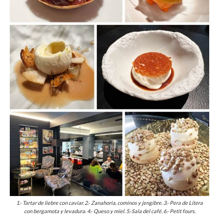
1.- Tartar de liebre con caviar. 2.- Zanahoria, cominos y jengibre. 3.- Pera de Litera
con bergamota y levadura. 4.- Queso y miel. 5.-Sala del café. 6.- Petit fours.