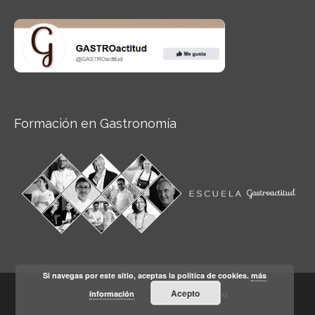
Formación en Gastronomía
Si navegas por este sitio, aceptas la política de cookies.
más
Acepto
información
Aviso legal
Condiciones de Uso