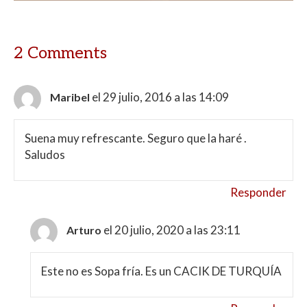
p
k
r
2 Comments
el 29 julio, 2016 a las 14:09
Maribel
Suena muy refrescante. Seguro que la haré .
Saludos
Responder
el 20 julio, 2020 a las 23:11
Arturo
Este no es Sopa fría. Es un CACIK DE TURQUÍA