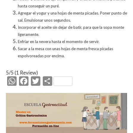
hasta conseguir un puré.
Agregar el yogur y una hojas de menta picadas. Poner punto de
sal. Emulsionar unos segundos.
Incorporar el aceite sin dejar de batir, para que la sopa monte
ligeramente.
Enfríar en la nevera hasta el momento de servir.
Sacar a la mesa con unas hojas de menta fresca picadas
espolvoreadas por encima.
5/5
(1 Review)
W
F
T
C
h
ac
w
o
at
e
itt
m
s
b
er
p
A
o
ar
p
o
ti