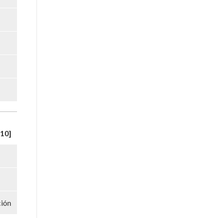
10]
ción