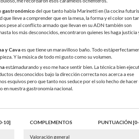
fabuloso, me recordaron esos caramelos ochenteros.
o
gastronómico
del que tanto habla Marinetti en (la cocina futuri
 que lleve a comprender que en la mesa, la forma y el color son ta
os pese al conflicto armado que llevan en su ADN también son
hasta los más desconocidos, encontraron quienes les haga justicia 
na y Cava
es que tiene un maravilloso baño. Todo estáperfectame
pieza. Y la música de todo mi gusto como su volumen.
na
estámadurando y eso me hace sentir bien. La técnica bien ejecu
uctos desconocidos bajo la dirección correcta nos acerca a ese
mos esquivos pero que tanto nos seduce por el solo hecho de hacer
o en nuestra gastronomía nacional.
-10]
COMPLEMENTOS
PUNTUACIÓN [0-
Valoración general