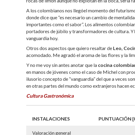
rocas de limón aunque no explotan en la boca, sería 
A los colombianos nos llegóel momento del futurism
donde dice que “es necesario un cambio de mentalidad
importantes como el sabor”. Los alimentos colombian
portadores de júbilo y transformadores de cultura. Y 
vanguardia hoy.
Otros dos aspectos que quiero resaltar de
Leo, Coci
acomodado. Me agradó el aroma de las flores y la lim
Y no me voy sin antes anotar que la
cocina colombia
en manos de jóvenes como el caso de Michel con prod
ilusorio concepto de “vanguardia” del que a veces so
en otras partes del mundo como extranjeros hacen ec
Cultura Gastronómica
INSTALACIONES
PUNTUACIÓN [0
Valoración general