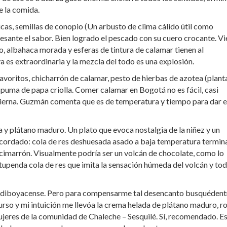
e la comida.
cas, semillas de conopio (Un arbusto de clima cálido útil como
sante el sabor. Bien logrado el pescado con su cuero crocante. Vie
o, albahaca morada y esferas de tintura de calamar tienen al
a es extraordinaria y la mezcla del todo es una explosión.
avoritos, chicharrón de calamar, pesto de hierbas de azotea (plant
spuma de papa criolla. Comer calamar en Bogotá no es fácil, casi
s tierna. Guzmán comenta que es de temperatura y tiempo para dar e
 y plátano maduro. Un plato que evoca nostalgia de la niñez y un
recordado: cola de res deshuesada asado a baja temperatura termi
 cimarrón. Visualmente podría ser un volcán de chocolate, como lo
tupenda cola de res que imita la sensación húmeda del volcán y tod
ndiboyacense. Pero para compensarme tal desencanto busquédent
curso y mi intuición me llevóa la crema helada de plátano maduro, r
jeres de la comunidad de Chaleche – Sesquilé. Sí, recomendado. E