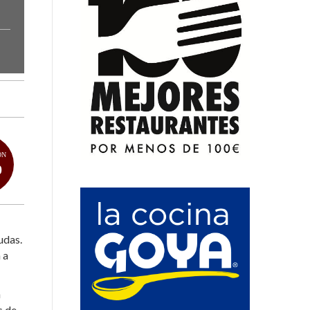
ÓN
0
udas.
 a
n
s de