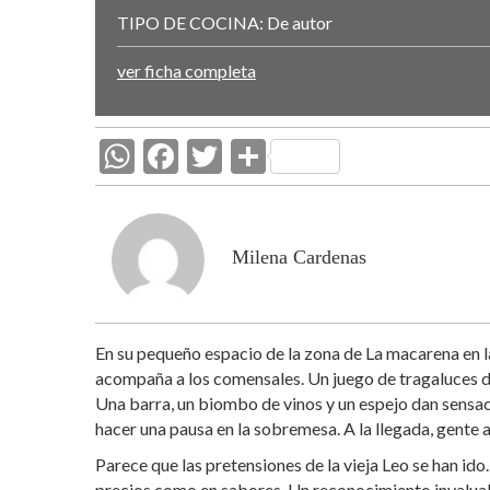
TIPO DE COCINA:
De autor
ver ficha completa
W
F
T
C
h
ac
w
o
at
e
itt
m
s
b
er
p
Milena Cardenas
A
o
ar
p
o
ti
En su pequeño espacio de la zona de La macarena en l
p
k
r
acompaña a los comensales. Un juego de tragaluces dej
Una barra, un biombo de vinos y un espejo dan sensaci
hacer una pausa en la sobremesa. A la llegada, gente 
Parece que las pretensiones de la vieja Leo se han id
precios como en sabores. Un reconocimiento invaluabl