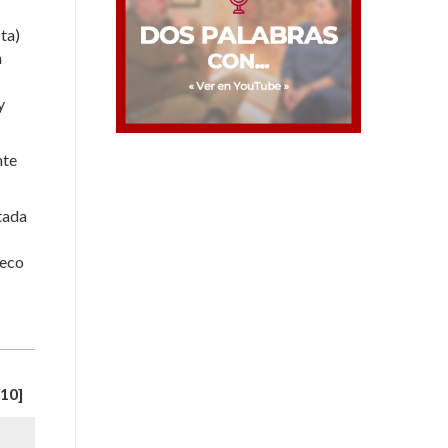
sta)
n
y
nte
tada
 eco
10]