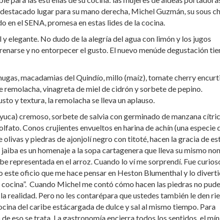
n destacado lugar para su mano derecha, Michel Guzmán, su sous ch
 en el SENA, promesa en estas lides de la cocina.
y elegante. No dudo de la alegría del agua con limón y los jugos
erenarse y no entorpecer el gusto. El nuevo menúde degustación tie
ugas, macadamias del Quindío, millo (maíz), tomate cherry encurt
de remolacha, vinagreta de miel de cidrón y sorbete de pepino.
usto y textura, la remolacha se lleva un aplauso.
 yuca) cremoso, sorbete de salvia con germinado de manzana cítric
 olfato. Conos crujientes envueltos en harina de achín (una especie 
e olivas y piedras de ajonjolí negro con titoté, hacen la gracia de es
 jaiba es un homenaje a la sopa cartagenera que lleva su mismo n
aribe representada en el arroz. Cuando lo ví me sorprendí. Fue curios
do este oficio que me hace pensar en Heston Blumenthal y lo divert
ta cocina”. Cuando Michel me contó cómo hacen las piedras no pud
la realidad. Pero no les contarépara que ustedes también le den ri
ocina del caribe estácargada de dulce y sal al mismo tiempo. Para
 de eso se trata. La gastronomía encierra todos los sentidos, el mí