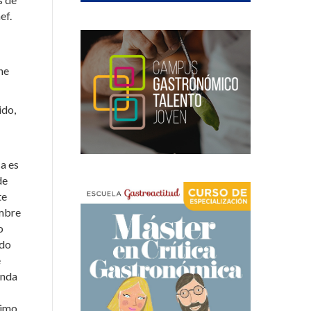
ef.
ne
ido,
a es
de
te
ombre
o
ido
e
enda
nimo