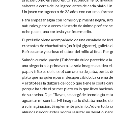
saberes a cerca de los ingredientes de cada plato. U
Un joven cartagenero de 23 años con carisma, formado
Para empezar agua con romero y pimienta negra, sutil 
naturales, pero a veces el estado de ánimo prefiere s
ocho pasos, una cortesía y un intermedio.
El preludio viene acompañado de una ensalada de lech
crocantes de chachafruto (un frijol gigante), galleta 
Refrescante y curioso el sabor del millo al final. Por g
Salmón curado, yacón (Tubérculo dulce parecido a la
una alegoría a la primavera. La sola imagen cautiva el
papa y frito es delicioso) con crema de jaiba, perlas d
plato que no quiere pasar desapercibido. La crema de
y el titotées la dulzura del coco que tiene la costa c
porque ha sido el primer plato en lo que llevo hacien
de su cocina. Dije: “Rayos, se cargóde tecnología es
aguantar mi sonrisa. Mi imaginario distaba mucho de 
a su imaginación. Simplemente pídanlo. Advierto, la c
algunos psicorrígidos podría resultar un desafío, pero