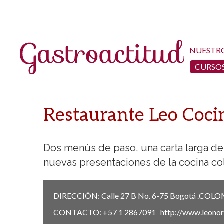
NUESTR
CURSOS
Restaurante Leo Coci
Dos menús de paso, una carta larga de e
nuevas presentaciones de la cocina c
DIRECCIÓN:
Calle 27 B No. 6-75
Bogotá
.
COLO
CONTACTO:
+57 1 2867091
http://www.leono