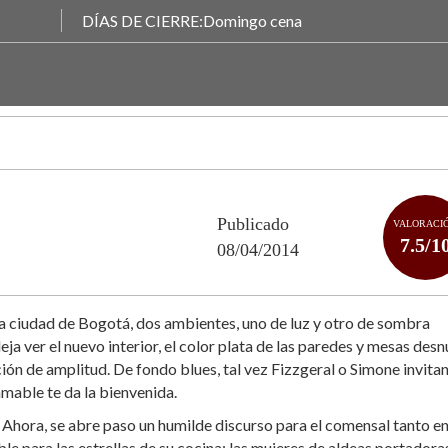
DÍAS DE CIERRE:Domingo cena
Publicado
VALORACI
7.5/1
08/04/2014
a ciudad de Bogotá, dos ambientes, uno de luz y otro de sombra
a ver el nuevo interior, el color plata de las paredes y mesas desn
ón de amplitud. De fondo blues, tal vez Fizzgeral o Simone invitan
amable te da la bienvenida.
o. Ahora, se abre paso un humilde discurso para el comensal tanto e
e para las estrellas de su cocina: las mujeres de aldeas portadora