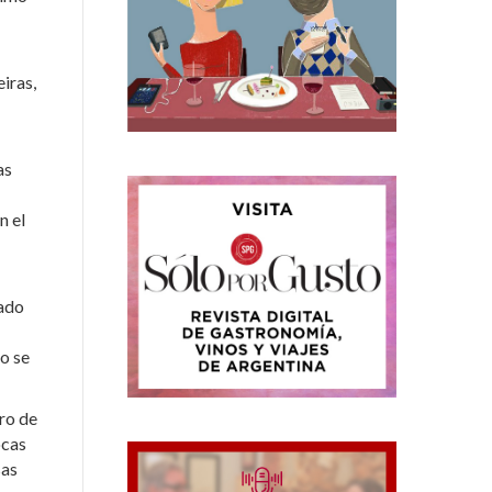
iras,
as
n el
nado
o se
ro de
ocas
sas