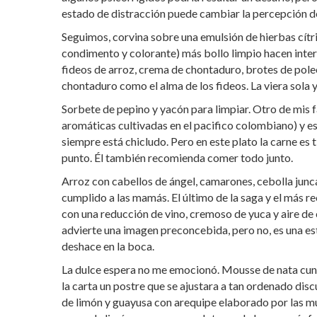
estado de distracción puede cambiar la percepción d
Seguimos, corvina sobre una emulsión de hierbas cítri
condimento y colorante) más bollo limpio hacen intere
fideos de arroz, crema de chontaduro, brotes de pole
chontaduro como el alma de los fideos. La viera sola y
Sorbete de pepino y yacón para limpiar. Otro de mis f
aromáticas cultivadas en el pacifico colombiano) y e
siempre está chicludo. Pero en este plato la carne e
punto. Él también recomienda comer todo junto.
Arroz con cabellos de ángel, camarones, cebolla junca
cumplido a las mamás. El último de la saga y el más 
con una reducción de vino, cremoso de yuca y aire de
advierte una imagen preconcebida, pero no, es una es
deshace en la boca.
La dulce espera no me emocionó. Mousse de nata cu
la carta un postre que se ajustara a tan ordenado dis
de limón y guayusa con arequipe elaborado por las mu