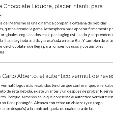
e Chocolate Liquore, placer infantil para
s
ies del Maresme es una dinámica compañía catalana de bebidas
sas, que ha creado la gama Atmosphera para apostar firmemente p
originales, engalanados en un packaging estilizado y sorprendente
 la línea de ginebras 5th, ya reseñada en este Bar. Y también de este
cor de chocolate, que llega para romper los usos y costumbres
ales…
a Carlo Alberto, el auténtico vermut de reye
s vermutólogos más resabidos tendrán que confesar que, en el cab
to de esta bebida, existe un antes y un después de probar Riserva
rto. Porque, al menos en lo que concierne al auténtico vermut turin
 no tiene parangón. Alcanza con echar un vistazo (y un trago,
ente después) a la contraetiqueta de cualquiera de las…