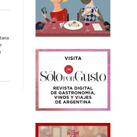
ntana
er
n