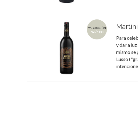
Martin
VALORACIÓN
96/100
Para celeb
y dar a lu
mismo se p
Lusso ("gr
intencion