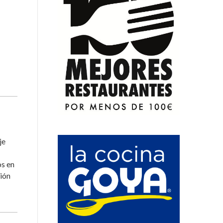
je
os en
tión