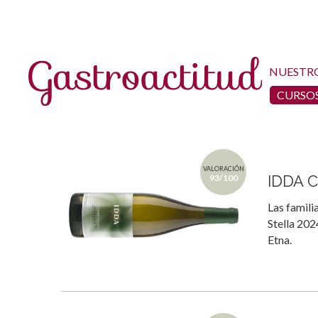
NUESTR
CURSOS
VALORACIÓN
IDDA C
93/100
Las famili
Stella 202
Etna.