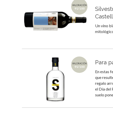
VALORACIÓN
Silvest
91/100
Castel
Un vino bl
mitológico
Para p
VALORACIÓN
91/100
En estas f
que result
regalo arr
el Día del 
suelo pone