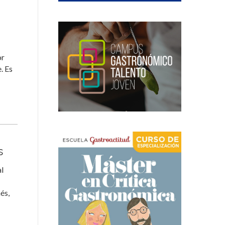
or
. Es
s
al
és,