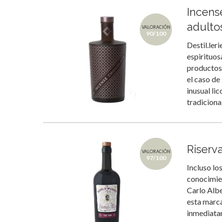
Incens
adulto
VALORACIÓN
90/100
Destil.ler
espirituo
productos 
el caso de
inusual li
tradicion
Riserv
VALORACIÓN
97/100
Incluso lo
conocimien
Carlo Albe
esta marca
inmediatam