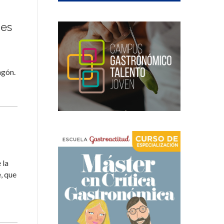
ues
agón.
a
 la
, que