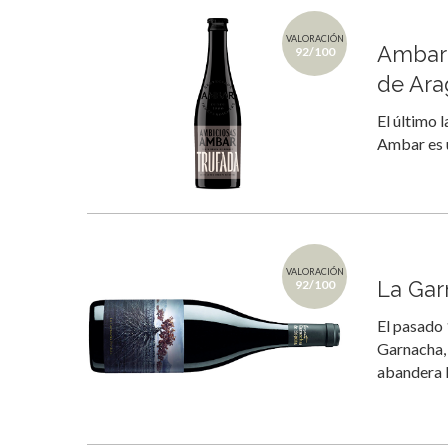
VALORACIÓN
Ambar 
92/100
de Ar
El último 
Ambar es u
VALORACIÓN
La Gar
92/100
El pasado 
Garnacha, 
abandera 