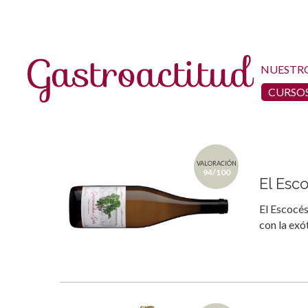
NUESTR
CURSOS
VALORACIÓN
94/100
El Esc
El Escocés
con la exó