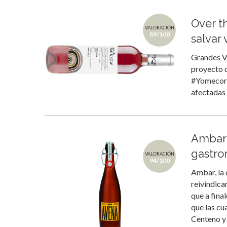
Over t
VALORACIÓN
89/100
salvar 
Grandes Vi
proyecto 
#Yomecoron
afectadas
Ambar 
gastro
VALORACIÓN
94/100
Ambar, la 
reivindica
que a fina
que las c
Centeno y 