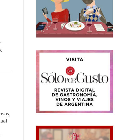
y
,
osas,
gual
u