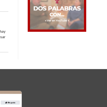
 hay
esar