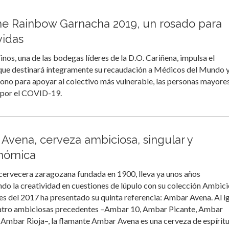
he Rainbow Garnacha 2019, un rosado para
vidas
nos, una de las bodegas líderes de la D.O. Cariñena, impulsa el
que destinará íntegramente su recaudación a Médicos del Mundo 
o para apoyar al colectivo más vulnerable, las personas mayores
 por el COVID-19.
Avena, cerveza ambiciosa, singular y
nómica
cervecera zaragozana fundada en 1900, lleva ya unos años
ndo la creatividad en cuestiones de lúpulo con su colección Ambici
les del 2017 ha presentado su quinta referencia: Ambar Avena. Al i
uatro ambiciosas precedentes –Ambar 10, Ambar Picante, Ambar
Ambar Rioja–, la flamante Ambar Avena es una cerveza de espírit