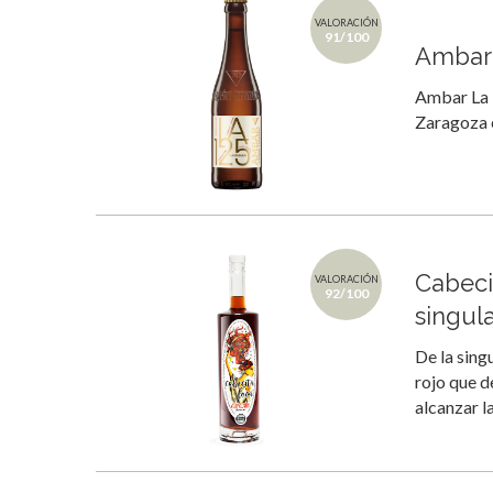
VALORACIÓN
91/100
Ambar 
Ambar La 
Zaragoza e
Cabeci
VALORACIÓN
92/100
singul
De la sing
rojo que d
alcanzar l