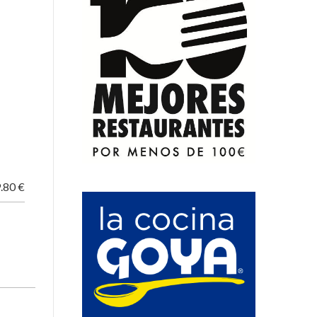
.80 €