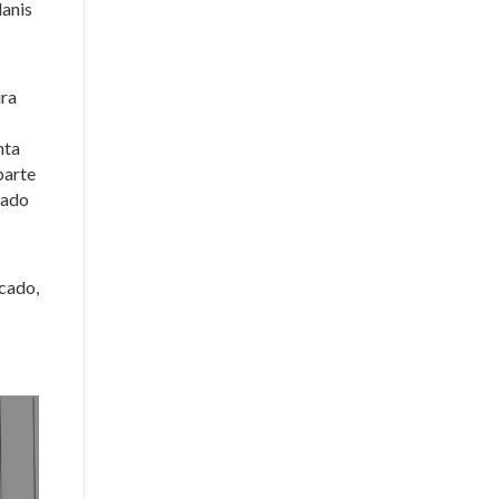
lanis
ura
nta
parte
sado
rcado,