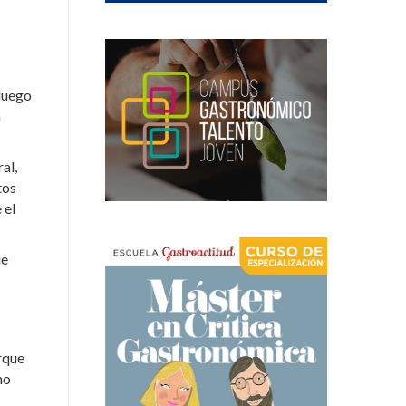
 luego
a
al,
tos
 el
ue
rque
mo