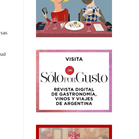
l
rsas
yud