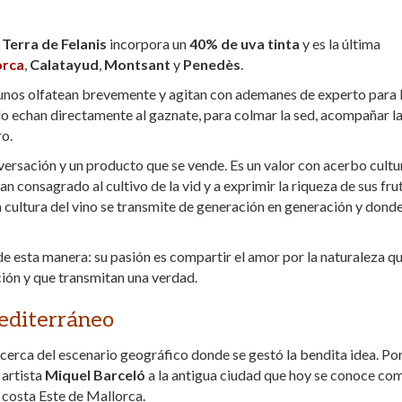
e
Terra de Felanis
incorpora un
40% de uva
tinta
y es la última
orca
,
Calatayud
,
Montsant
y
Penedès
.
lgunos olfatean brevemente y agitan con ademanes de experto para
lo echan directamente al gaznate, para colmar la sed, acompañar l
ro.
ersación y un producto que se vende. Es un valor con acerbo cultur
 consagrado al cultivo de la vid y a exprimir la riqueza de sus fru
 cultura del vino se transmite de generación en generación y donde
de esta manera: su pasión es compartir el amor por la naturaleza q
ión y que transmitan una verdad.
Mediterráneo
acerca del escenario geográfico donde se gestó la bendita idea. Po
 artista
Miquel Barceló
a la antigua ciudad que hoy se conoce co
 costa Este de Mallorca.