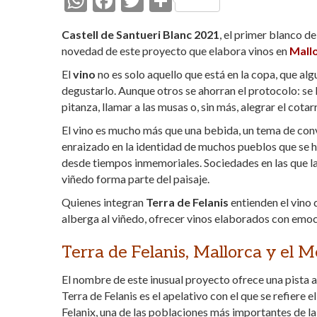
W
F
T
C
h
ac
w
o
Castell de Santueri Blanc 2021
, el primer blanco d
at
e
itt
m
novedad de este proyecto que elabora vinos en
Mall
s
b
er
p
El
vino
no es solo aquello que está en la copa, que a
A
o
ar
degustarlo. Aunque otros se ahorran el protocolo: se 
pitanza, llamar a las musas o, sin más, alegrar el cotar
p
o
ti
p
k
r
El vino es mucho más que una bebida, un tema de conv
enraizado en la identidad de muchos pueblos que se han
desde tiempos inmemoriales. Sociedades en las que la
viñedo forma parte del paisaje.
Quienes integran
Terra de Felanis
entienden el vino 
alberga al viñedo, ofrecer vinos elaborados con emoc
Terra de Felanis, Mallorca y el 
El nombre de este inusual proyecto ofrece una pista 
Terra de Felanis es el apelativo con el que se refiere el
Felanix, una de las poblaciones más importantes de la