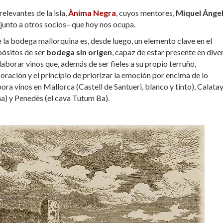
elevantes de la isla,
Ànima Negra
, cuyos mentores,
Miquel Ánge
–junto a otros socios– que hoy nos ocupa.
e la bodega mallorquina es, desde luego, un elemento clave en el
pósitos de ser
bodega sin origen
, capaz de estar presente en dive
borar vinos que, además de ser fieles a su propio terruño,
oración y el principio de priorizar la emoción por encima de lo
ra vinos en Mallorca (Castell de Santueri, blanco y tinto), Calata
ana) y Penedès (el cava Tutum Ba).