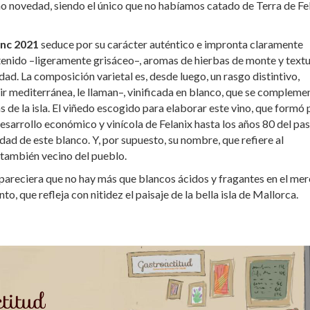
 novedad, siendo el único que no habíamos catado de Terra de Fe
anc 2021
seduce por su carácter auténtico e impronta claramente
stenido –ligeramente grisáceo–, aromas de hierbas de monte y text
dad. La composición varietal es, desde luego, un rasgo distintivo,
oir mediterránea, le llaman–, vinificada en blanco, que se compleme
e la isla. El viñedo escogido para elaborar este vino, que formó 
desarrollo económico y vinícola de Felanix hasta los años 80 del pa
idad de este blanco. Y, por supuesto, su nombre, que refiere al
 también vecino del pueblo.
 y pareciera que no hay más que blancos ácidos y fragantes en el me
to, que refleja con nitidez el paisaje de la bella isla de Mallorca.