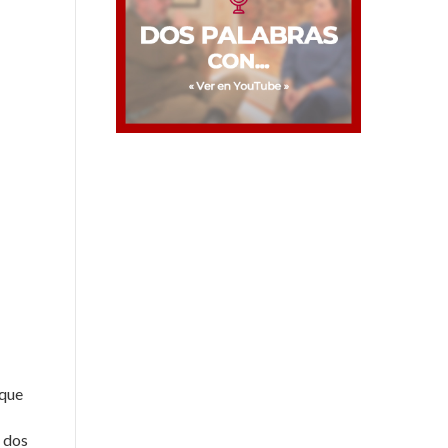
nque
e dos