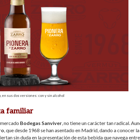
, en sus dos versiones: con y sin alcohol
a familiar
al mercado
Bodegas Sanviver
, no tiene un carácter tan radical. Au
ro
, que desde 1968 se han asentado en Madrid, dando a conocer la
ciertan sin duda en la presentación de esta bebida que navega entr