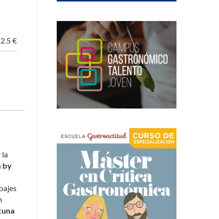
2.5 €
 la
 by
bajes
n
ituna