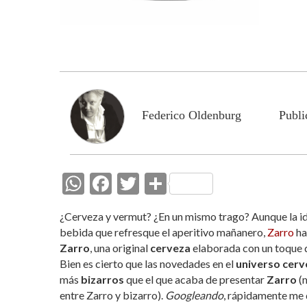
Federico Oldenburg
Publi
W
F
T
C
h
ac
w
o
¿Cerveza y vermut? ¿En un mismo trago? Aunque la i
at
e
itt
m
bebida que refresque el aperitivo mañanero,
Zarro
ha
s
b
er
p
Zarro
, una original
cerveza
elaborada con un toque
Bien es cierto que las novedades en el
universo cerv
A
o
ar
más
bizarros
que el que acaba de presentar
Zarro
(m
p
o
ti
entre Zarro y bizarro).
Googleando
, rápidamente me 