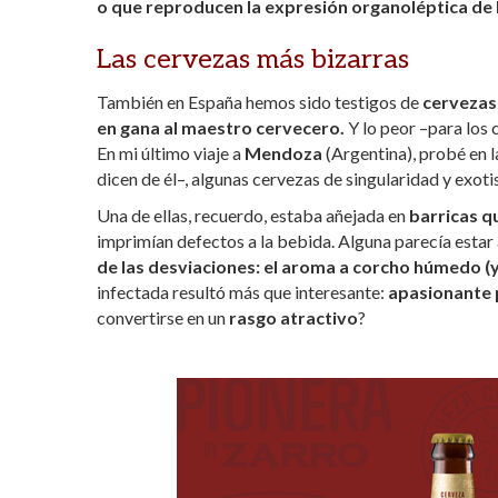
p
k
r
o que reproducen la expresión organoléptica de l
Las cervezas más bizarras
También en España hemos sido testigos de
cervezas 
en gana al maestro cervecero.
Y lo peor –para los 
En mi último viaje a
Mendoza
(Argentina), probé en 
dicen de él–, algunas cervezas de singularidad y exo
Una de ellas, recuerdo, estaba añejada en
barricas q
imprimían defectos a la bebida. Alguna parecía esta
de las desviaciones: el aroma a corcho húmedo (
infectada resultó más que interesante:
apasionante p
convertirse en un
rasgo atractivo
?