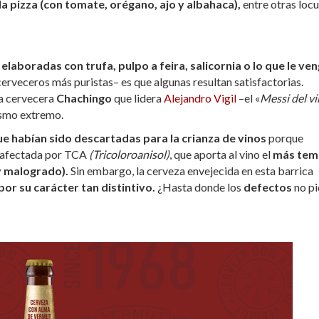
a pizza (con tomate, orégano, ajo y albahaca),
entre otras locu
elaboradas con trufa, pulpo a feira, salicornia o lo que le ve
cerveceros más puristas– es que algunas resultan satisfactorias.
la cervecera
Chachingo
que lidera
Alejandro Vigil
–el «
Messi del v
tismo extremo.
ue habían sido descartadas para la crianza de vinos
porque
r afectada por TCA
(Tricoloroanisol)
, que aporta al vino el
más tem
y malogrado).
Sin embargo, la cerveza envejecida en esta barrica
or su carácter tan distintivo.
¿Hasta donde los
defectos
no p