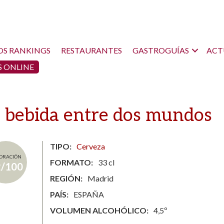
OS RANKINGS
RESTAURANTES
GASTROGUÍAS
ACT
 ONLINE
a bebida entre dos mundos
TIPO
Cerveza
ORACIÓN
FORMATO
33 cl
2/100
REGIÓN
Madrid
PAÍS
ESPAÑA
VOLUMEN ALCOHÓLICO
4,5º