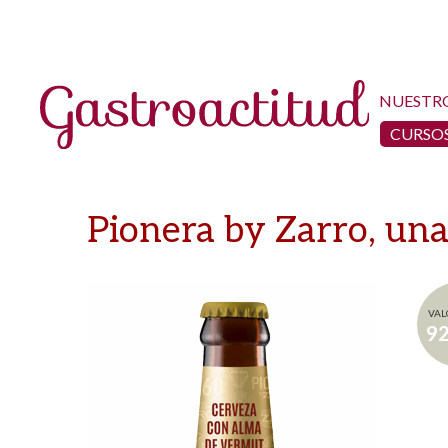
NUESTR
CURSOS
Pionera by Zarro, un
VAL
9