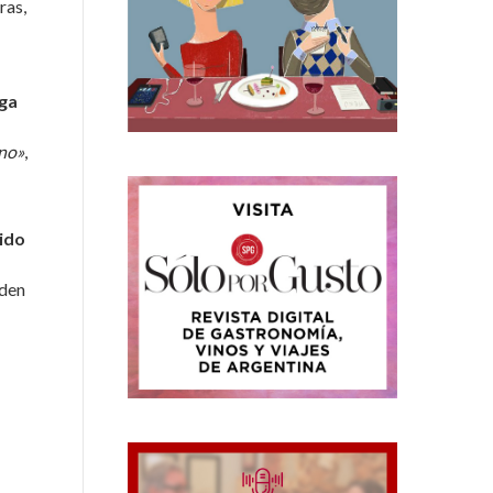
ras,
nga
ino»
,
ido
iden