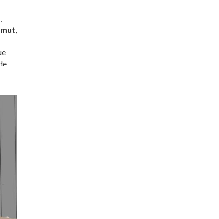
a
,
rmut
,
ue
 de