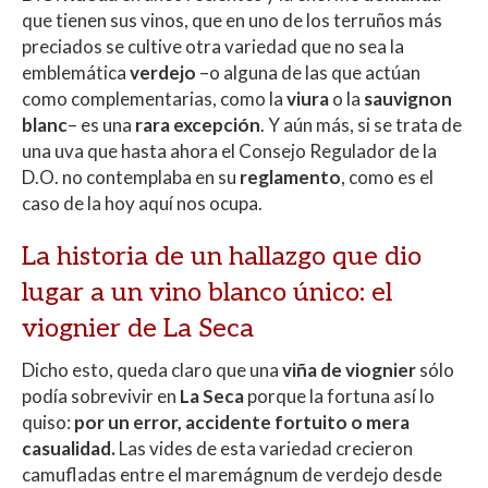
que tienen sus vinos, que en uno de los terruños más
preciados se cultive otra variedad que no sea la
emblemática
verdejo
–o alguna de las que actúan
como complementarias, como la
viura
o la
sauvignon
blanc
– es una
rara excepción
. Y aún más, si se trata de
una uva que hasta ahora el Consejo Regulador de la
D.O. no contemplaba en su
reglamento
, como es el
caso de la hoy aquí nos ocupa.
La historia de un hallazgo que dio
lugar a un vino blanco único: el
viognier de La Seca
Dicho esto, queda claro que una
viña de viognier
sólo
podía sobrevivir en
La Seca
porque la fortuna así lo
quiso:
por un error, accidente fortuito o mera
casualidad.
Las vides de esta variedad crecieron
camufladas entre el maremágnum de verdejo desde