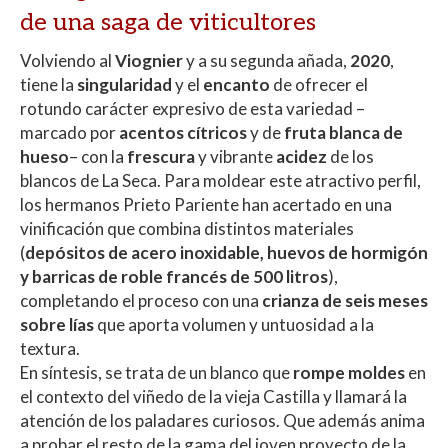
de una saga de viticultores
Volviendo al
Viognier
y a su segunda añada,
2020
,
tiene la
singularidad
y el
encanto
de ofrecer el
rotundo carácter expresivo de esta variedad –
marcado por
acentos cítricos
y de
fruta blanca de
hueso
– con la
frescura
y vibrante
acidez
de los
blancos de La Seca. Para moldear este atractivo perfil,
los hermanos Prieto Pariente han acertado en una
vinificación que combina distintos materiales
(
depósitos de acero inoxidable, huevos de hormigón
y barricas de roble francés de 500 litros
),
completando el proceso con una
crianza de seis meses
sobre lías
que aporta volumen y untuosidad a la
textura.
En síntesis, se trata de un blanco que
rompe moldes
en
el contexto del viñedo de la vieja Castilla y llamará la
atención de los paladares curiosos. Que además anima
a probar el resto de la gama del joven proyecto de la