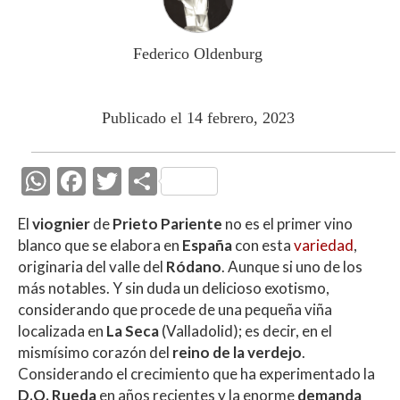
Federico Oldenburg
Publicado el 14 febrero, 2023
W
F
T
C
h
ac
w
o
El
viognier
de
Prieto Pariente
no es el primer vino
at
e
itt
m
blanco que se elabora en
España
con esta
variedad
,
s
b
er
p
originaria del valle del
Ródano
. Aunque si uno de los
A
o
ar
más notables. Y sin duda un delicioso exotismo,
considerando que procede de una pequeña viña
p
o
ti
localizada en
La Seca
(Valladolid); es decir, en el
p
k
r
mismísimo corazón del
reino de la verdejo
.
Considerando el crecimiento que ha experimentado la
D.O. Rueda
en años recientes y la enorme
demanda