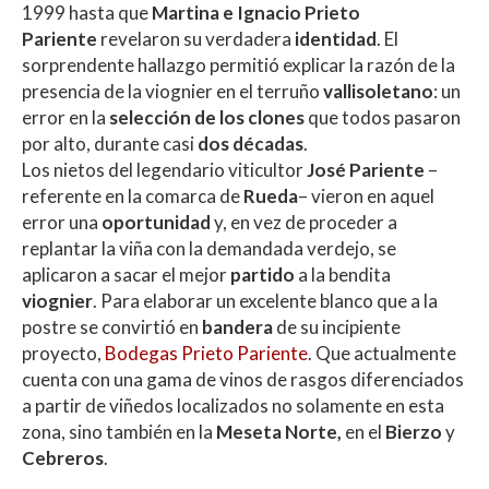
1999 hasta que
Martina e Ignacio Prieto
Pariente
revelaron su verdadera
identidad
. El
sorprendente hallazgo permitió explicar la razón de la
presencia de la viognier en el terruño
vallisoletano
: un
error en la
selección de los clones
que todos pasaron
por alto, durante casi
dos décadas
.
Los nietos del legendario viticultor
José Pariente
–
referente en la comarca de
Rueda
– vieron en aquel
error una
oportunidad
y, en vez de proceder a
replantar la viña con la demandada verdejo, se
aplicaron a sacar el mejor
partido
a la bendita
viognier
. Para elaborar un excelente blanco que a la
postre se convirtió en
bandera
de su incipiente
proyecto,
Bodegas Prieto Pariente
. Que actualmente
cuenta con una gama de vinos de rasgos diferenciados
a partir de viñedos localizados no solamente en esta
zona, sino también en la
Meseta Norte,
en el
Bierzo
y
Cebreros
.