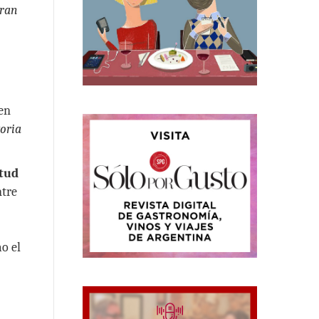
ran
en
toria
itud
tre
o el