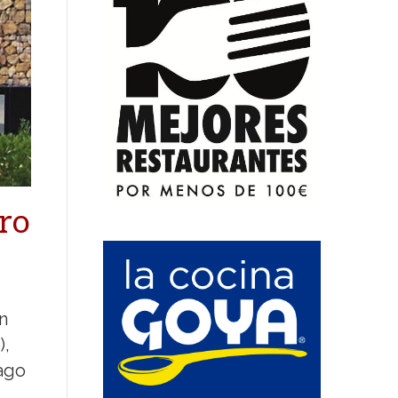
ro
n
),
ago