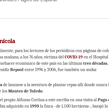
nícola
lmente, para los lectores de los periódicos con páginas de col
ma mañana, a los 76 años, víctima del
COVID-19
en el Hospital
 quehacer económico de este país en las últimas
tres décadas
,
esidir
Repsol
entre 1996 y 2004, fue también un audaz
ía
de lanzarse a la aventura de plantar cepas allí donde nunca 
de los
Montes de Toledo
.
 el propio Alfonso Cortina a este escriba en una visita al
Pago 
abía adquirido en
1993
la finca –de 1.500 hectáreas–, barajó la