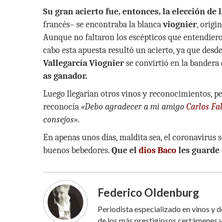
Su gran acierto fue, entonces, la elección de 
francés– se encontraba la blanca
viognier
, origi
Aunque no faltaron los escépticos que entendier
cabo esta apuesta resultó un acierto, ya que desd
Vallegarcía Viognier
se convirtió en la bandera
as ganador.
Luego llegarían otros vinos y reconocimientos, per
reconocía
«Debo agradecer a mi amigo
Carlos Fa
consejos»
.
En apenas unos días, maldita sea, el coronavirus 
buenos bebedores.
Que el
dios Baco
les guarde 
Federico Oldenburg
Periodista especializado en vinos y 
de los más prestigiosos certámenes v