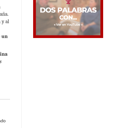
n
aña.
n y al
e un
tina
s
ado