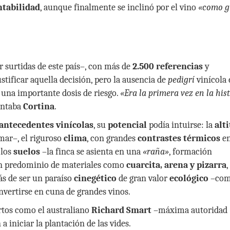
ntabilidad
, aunque finalmente se inclinó por el vino
«como g
 surtidas de este país–, con más de
2.500 referencias
y
tificar aquella decisión, pero la ausencia de
pedigrí
vinícola 
una importante dosis de riesgo.
«Era la primera vez en la his
entaba
Cortina
.
antecedentes vinícolas
, su
potencial
podía intuirse: la
alt
mar–, el riguroso
clima
, con grandes
contrastes térmicos
en
 los
suelos
–la finca se asienta en una
«raña»
, formación
on predominio de materiales como
cuarcita, arena y pizarra
,
ás de ser un paraíso
cinegético
de gran valor
ecológico
–com
nvertirse en cuna de grandes vinos.
ertos como el australiano
Richard Smart
–máxima autoridad
a iniciar la plantación de las vides.