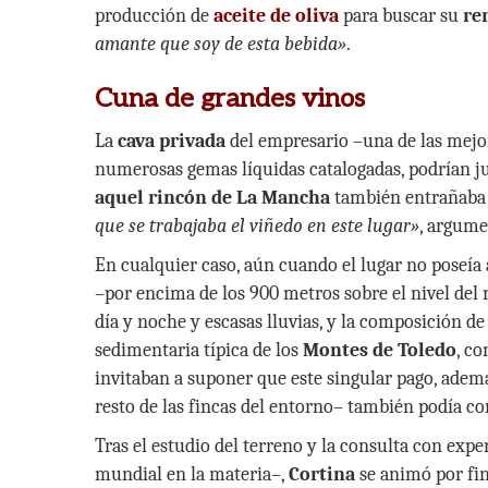
producción de
aceite de oliva
para buscar su
re
amante que soy de esta bebida»
.
Cuna de grandes vinos
La
cava privada
del empresario –una de las mejor
numerosas gemas líquidas catalogadas, podrían jus
aquel rincón de La Mancha
también entrañaba 
que se trabajaba el viñedo en este lugar»
, argum
En cualquier caso, aún cuando el lugar no poseía
–por encima de los 900 metros sobre el nivel del 
día y noche y escasas lluvias, y la composición de
sedimentaria típica de los
Montes de Toledo
, c
invitaban a suponer que este singular pago, adem
resto de las fincas del entorno– también podía co
Tras el estudio del terreno y la consulta con exp
mundial en la materia–,
Cortina
se animó por fin 