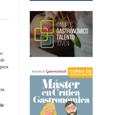
or
 de
 para
las
de