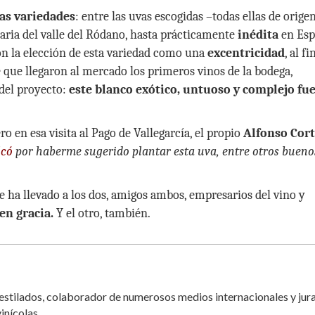
las variedades
: entre las uvas escogidas –todas ellas de orige
naria del valle del Ródano, hasta prácticamente
inédita
en Esp
on la elección de esta variedad como una
excentricidad
, al fi
e que llegaron al mercado los primeros vinos de la bodega,
 del proyecto:
este blanco exótico, untuoso y complejo fu
o en esa visita al Pago de Vallegarcía, el propio
Alfonso Cor
lcó
por haberme sugerido plantar esta uva, entre otros bueno
se ha llevado a los dos, amigos ambos, empresarios del vino y
en gracia.
Y el otro, también.
destilados, colaborador de numerosos medios internacionales y jur
inícolas.