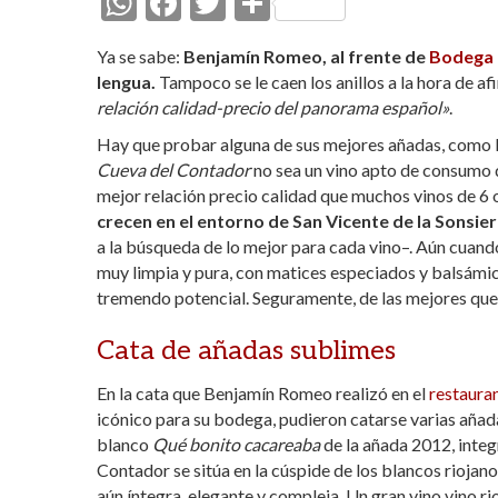
W
F
T
C
h
ac
w
o
Ya se sabe:
Benjamín Romeo, al frente de
Bodega
at
e
itt
m
lengua.
Tampoco se le caen los anillos a la hora de af
s
b
er
p
relación calidad-precio del panorama español»
.
A
o
ar
Hay que probar alguna de sus mejores añadas, como l
Cueva del Contador
p
o
no sea un vino apto de consumo di
ti
mejor relación precio calidad que muchos vinos de 6
p
k
r
crecen en el entorno de San Vicente de la Sonsie
a la búsqueda de lo mejor para cada vino–. Aún cuand
muy limpia y pura, con matices especiados y balsámico
tremendo potencial. Seguramente, de las mejores que
Cata de añadas sublimes
En la cata que Benjamín Romeo realizó en el
restaura
icónico para su bodega, pudieron catarse varias aña
blanco
Qué bonito cacareaba
de la añada 2012, inte
Contador se sitúa en la cúspide de los blancos riojan
aún íntegra, elegante y compleja. Un gran vino vino ri