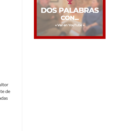
ultor
te de
ñadas