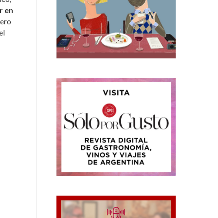
r en
uero
el