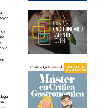
la
mejor
o
La
nga
ue
empre
ja
 un
odega
ima
meo,