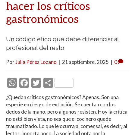
hacer los críticos
gastronómicos
Un código ético que debe diferenciar al
profesional del resto
Por
Julia Pérez Lozano
|
21 septiembre, 2025
|
0
W
F
T
C
h
ac
w
o
¿Quedan críticos gastronómicos? Apenas. Son una
at
e
itt
m
especie en riesgo de extinción. Se cuentan con los
s
b
er
p
dedos de la mano, pero algunos resisten. Hoy la crítica
A
o
ar
no está bien vista, no sea que el cocinero quede
traumatizado. Lo que le ocurra al comensal, es decir, al
p
o
ti
lector, importa poco. La sociedad opta por la