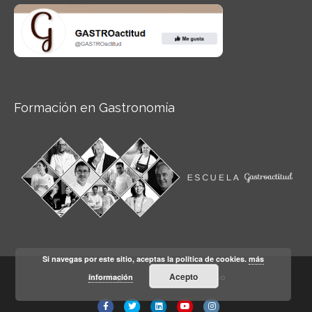
Formación en Gastronomía
Si navegas por este sitio, aceptas la política de cookies.
más
Acepto
información
Aviso legal
Condiciones de Uso
Facebook
Twitter
Linkedin
Youtube
Instagram