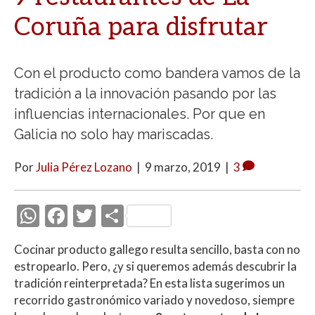
Coruña para disfrutar
Con el producto como bandera vamos de la
tradición a la innovación pasando por las
influencias internacionales. Por que en
Galicia no solo hay mariscadas.
Por
Julia Pérez Lozano
|
9 marzo, 2019
|
3
W
F
T
C
h
ac
w
o
Cocinar producto gallego resulta sencillo, basta con no
at
e
itt
m
estropearlo. Pero, ¿y si queremos además descubrir la
s
b
er
p
tradición reinterpretada? En esta lista sugerimos un
A
o
ar
recorrido gastronómico variado y novedoso, siempre