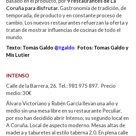
basado en el producto, por
9 restaurantes de La
p
o
ti
Coruña para disfrutar.
Gastronomía de tradición, de
p
k
r
temporada, de producto y en constante proceso de
cambio. Los nuevos restaurantes refuerzan la oferta y
tratan de mostrar influencias de cocinas de todo el
mundo.
Texto: Tomás Galdo
@tgaldo
Fotos: Tomas Galdo y
Mis Lutier
INTENSO
Calle de la Barrera, 26. Tel.: 981 975 897. Precio
medio: 30€
Álvaro Victoriano y Rubén García llevan una año y
medio sin una mesa libre en su restaurante Peculiar,
por eso han decidido abrir Intenso, su segundo local en
A Coruña. Local de aspecto moderno. Mesas altas de
madera y taburetes al estilo taberna 2.0. En plena calle