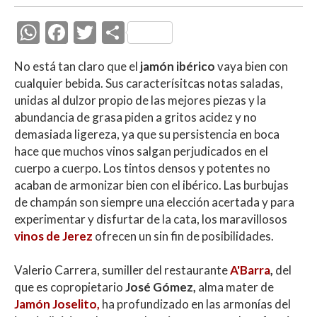
W
F
T
C
h
ac
w
o
No está tan claro que el
jamón ibérico
vaya bien con
at
e
itt
m
cualquier bebida. Sus caracterísitcas notas saladas,
s
b
er
p
unidas al dulzor propio de las mejores piezas y la
A
o
ar
abundancia de grasa piden a gritos acidez y no
demasiada ligereza, ya que su persistencia en boca
p
o
ti
hace que muchos vinos salgan perjudicados en el
p
k
r
cuerpo a cuerpo. Los tintos densos y potentes no
acaban de armonizar bien con el ibérico. Las burbujas
de champán son siempre una elección acertada y para
experimentar y disfurtar de la cata, los maravillosos
vinos de Jerez
ofrecen un sin fin de posibilidades.
Valerio Carrera, sumiller del restaurante
A'Barra
,
del
que es copropietario
José Gómez,
alma mater de
Jamón Joselito,
ha profundizado en las armonías del