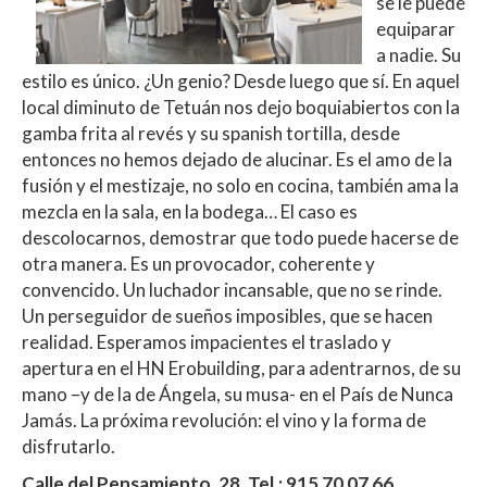
se le puede
equiparar
a nadie. Su
estilo es único. ¿Un genio? Desde luego que sí. En aquel
local diminuto de Tetuán nos dejo boquiabiertos con la
gamba frita al revés y su spanish tortilla, desde
entonces no hemos dejado de alucinar. Es el amo de la
fusión y el mestizaje, no solo en cocina, también ama la
mezcla en la sala, en la bodega… El caso es
descolocarnos, demostrar que todo puede hacerse de
otra manera. Es un provocador, coherente y
convencido. Un luchador incansable, que no se rinde.
Un perseguidor de sueños imposibles, que se hacen
realidad. Esperamos impacientes el traslado y
apertura en el HN Erobuilding, para adentrarnos, de su
mano –y de la de Ángela, su musa- en el País de Nunca
Jamás. La próxima revolución: el vino y la forma de
disfrutarlo.
Calle del Pensamiento, 28. Tel.: 915 70 07 66.