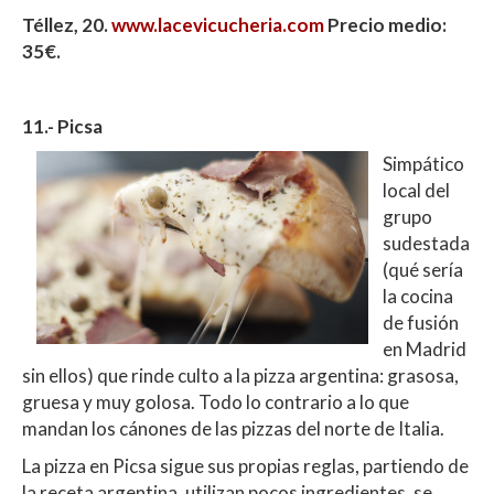
Téllez, 20.
www.lacevicucheria.com
Precio medio:
35€.
11.- Picsa
Simpático
local del
grupo
sudestada
(qué sería
la cocina
de fusión
en Madrid
sin ellos) que rinde culto a la pizza argentina: grasosa,
gruesa y muy golosa. Todo lo contrario a lo que
mandan los cánones de las pizzas del norte de Italia.
La pizza en Picsa sigue sus propias reglas, partiendo de
la receta argentina, utilizan pocos ingredientes, se