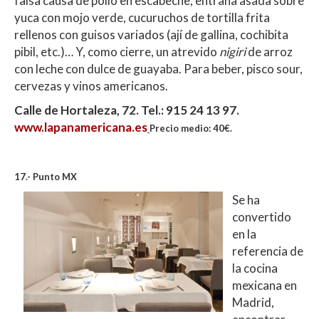
falsa causa de pollo en escabeche, entraña asada sobre
yuca con mojo verde, cucuruchos de tortilla frita
rellenos con guisos variados (ají de gallina, cochibita
pibil, etc.)… Y, como cierre, un atrevido
nigiri
de arroz
con leche con dulce de guayaba. Para beber, pisco sour,
cervezas y vinos americanos.
Calle de Hortaleza, 72. Tel.: 915 24 13 97.
www.lapanamericana.es
Precio medio: 40€.
17.- Punto MX
Se ha
convertido
en la
referencia de
la cocina
mexicana en
Madrid,