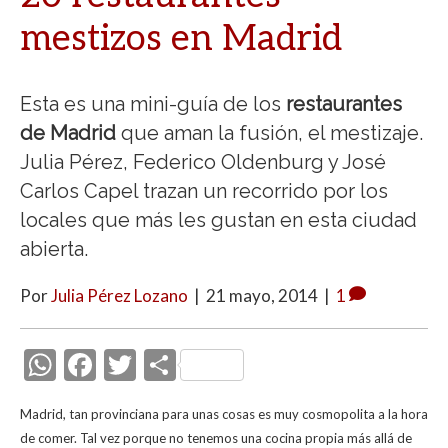
mestizos en Madrid
Esta es una mini-guía de los
restaurantes
de Madrid
que aman la fusión, el mestizaje.
Julia Pérez, Federico Oldenburg y José
Carlos Capel trazan un recorrido por los
locales que más les gustan en esta ciudad
abierta.
Por
Julia Pérez Lozano
|
21 mayo, 2014
|
1
W
F
T
C
h
ac
w
o
Madrid, tan provinciana para unas cosas es muy cosmopolita a la hora
at
e
itt
m
de comer. Tal vez porque no tenemos una cocina propia más allá de