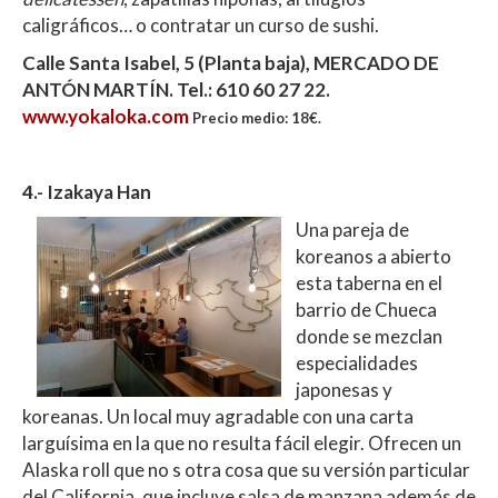
caligráficos… o contratar un curso de sushi.
Calle Santa Isabel, 5 (Planta baja), MERCADO DE
ANTÓN MARTÍN. Tel.: 610 60 27 22.
www.yokaloka.com
Precio medio: 18€.
4.- Izakaya Han
Una pareja de
koreanos a abierto
esta taberna en el
barrio de Chueca
donde se mezclan
especialidades
japonesas y
koreanas. Un local muy agradable con una carta
larguísima en la que no resulta fácil elegir. Ofrecen un
Alaska roll que no s otra cosa que su versión particular
del California, que incluye salsa de manzana además de