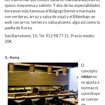
queso, mayonesa y salmón. Y dos de las especialidades
koreanas más famosas el Bulgogi (ternera marinada
con verduras, arroz y salsa de soja) y el Bibimbap: un
wok con arroz, ternera y salsa picante, algo así como la
paella de Korea.
San Bartolomé, 10. Tel. 912 98 77 11. Precio medio:
20€.
5.- Kena
El
concepto
nikkei
no
se ajusta a
normas ni
constituye
un cuerpo
de