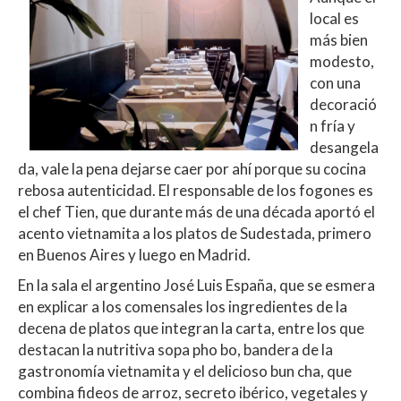
local es
más bien
modesto,
con una
decoració
n fría y
desangela
da, vale la pena dejarse caer por ahí porque su cocina
rebosa autenticidad. El responsable de los fogones es
el chef Tien, que durante más de una década aportó el
acento vietnamita a los platos de Sudestada, primero
en Buenos Aires y luego en Madrid.
En la sala el argentino José Luis España, que se esmera
en explicar a los comensales los ingredientes de la
decena de platos que integran la carta, entre los que
destacan la nutritiva sopa pho bo, bandera de la
gastronomía vietnamita y el delicioso bun cha, que
combina fideos de arroz, secreto ibérico, vegetales y