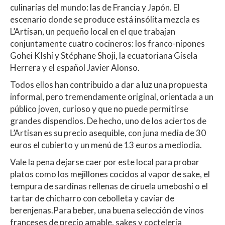
culinarias del mundo: las de Francia y Japón. El
escenario donde se produce está insólita mezcla es
L’Artisan, un pequeño local en el que trabajan
conjuntamente cuatro cocineros: los franco-nipones
Gohei KIshi y Stéphane Shoji, la ecuatoriana Gisela
Herrera y el español Javier Alonso.
Todos ellos han contribuido a dar a luz una propuesta
informal, pero tremendamente original, orientada a un
público joven, curioso y que no puede permitirse
grandes dispendios. De hecho, uno de los aciertos de
L’Artisan es su precio asequible, con juna media de 30
euros el cubierto y un menú de 13 euros a mediodía.
Vale la pena dejarse caer por este local para probar
platos como los mejillones cocidos al vapor de sake, el
tempura de sardinas rellenas de ciruela umeboshi o el
tartar de chicharro con cebolleta y caviar de
berenjenas.Para beber, una buena selección de vinos
franceses de precio amable, sakes y coctelería