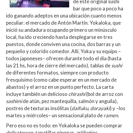
de este original sushi
bar que poco a poco ha
ido ganando adeptos en una ubicación cuanto menos
peculiar: el mercado de Antón Martín. Yokaloka, que
inició su andadura ocupando primero un minúsculo
local, ha ido creciendo hasta desplegarse en tres
puestos, donde conviven una cocina, dos barras y un
pequeño y colorido comedor. Allí, Yoka y su equipo –
todos japoneses– ofrecen durante todo el día (hasta
las 21 hs, hora de cierre del mercado), tablas de
sushi
de diferentes formatos, siempre con producto
fresquísimo (como cabe esperar en un mercado de
abastos) y el arroz en un punto perfecto. La carta
incluye también un delicioso
chirashi
(bol de arroz con
sashimi
de atún, pez mantequilla, salmón y anguila),
postres de texturas insólitas (
daifuku, dorayaki
) y –los
martes y miércoles– un sensacional plato de
ramen
.
Pero eso no es todo: en Yokaloka se pueden comprar
delicatessen
, zapatillas niponas, artilugios