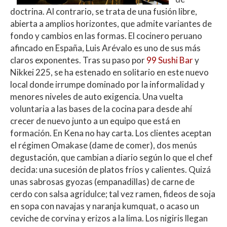
doctrina. Al contrario, se trata de una fusión libre,
abierta a amplios horizontes, que admite variantes de
fondo y cambios en las formas. El cocinero peruano
afincado en España, Luis Arévalo es uno de sus más
claros exponentes. Tras su paso por
99 Sushi Bar
y
Nikkei 225, se ha estenado en solitario en este nuevo
local donde irrumpe dominado por la informalidad y
menores niveles de auto exigencia. Una vuelta
voluntaria a las bases de la cocina para desde ahí
crecer de nuevo junto a un equipo que está en
formación. En Kena no hay carta. Los clientes aceptan
el régimen Omakase (dame de comer), dos menús
degustación, que cambian a diario según lo que el chef
decida: una sucesión de platos fríos y calientes. Quizá
unas sabrosas gyozas (empanadillas) de carne de
cerdo con salsa agridulce; tal vez ramen, fideos de soja
en sopa con navajas y naranja kumquat, o acaso un
ceviche de corvina y erizos a la lima. Los nigiris llegan