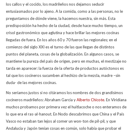
s
b
er
p
los callos y el cocido, los madrileños nos dejamos seducir
A
o
ar
entusiasmados por lo ajeno. A la comida, como a las personas, no le
preguntamos de dónde viene, la hacemos nuestra, sin más. Esta
p
o
ti
predisposición ha hecho de la ciudad, desde hace mucho tiempo, un
p
k
r
crisol gastronómico que aglutina y hace brillar las mejores cocinas
llegadas de fuera. En los años 60 y 70 fueron las regionales; en el
comienzo del siglo XXI es el turno de las que llegan de distintos
puntos del planeta, cosas de la globalización. En algunos casos, se
mantiene la pureza del país de origen, pero en muchas, el mestizaje no
tarda en aparecer: la fuerza de la oferta de productos autóctonos es
tal que los cocineros sucumben al hechizo de la mezcla, madre –sin
duda- de las mejores cocinas.
No seríamos justos si no citáramos los nombres de dos grandísimos
cocineros madrileños: Abraham García y
Alberto Chicote
. En Viridiana
muchos probamos por primera vez el huitlacoche o nos enteramos de
lo que era el ras-al-hanout. En Nodo descubrimos que China y el País
Vasco no estaban tan lejos al comer un won-ton de pil-pil, y que
Andalucía y Japón tenían cosas en común, solo había que probar el