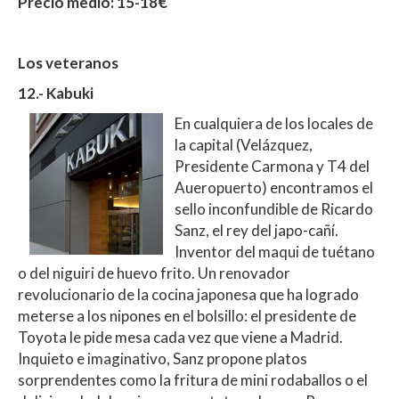
Precio medio: 15-18€
Los veteranos
12.- Kabuki
En cualquiera de los locales de
la capital (Velázquez,
Presidente Carmona y T4 del
Aueropuerto) encontramos el
sello inconfundible de Ricardo
Sanz, el rey del japo-cañí.
Inventor del maqui de tuétano
o del niguiri de huevo frito. Un renovador
revolucionario de la cocina japonesa que ha logrado
meterse a los nipones en el bolsillo: el presidente de
Toyota le pide mesa cada vez que viene a Madrid.
Inquieto e imaginativo, Sanz propone platos
sorprendentes como la fritura de mini rodaballos o el