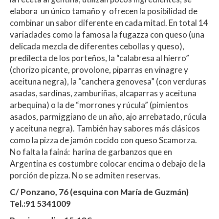
elabora un único tamaño y ofrecen la posibilidad de
combinar un sabor diferente en cada mitad. En total 14
variadades como la famosa la fugazza con queso (una
delicada mezcla de diferentes cebollas y queso),
predilecta de los porteños, la “calabresa al hierro”
(chorizo picante, provolone, piparras en vinagre y
aceituna negra), la “canchera genovesa” (con verduras
asadas, sardinas, zamburiñas, alcaparras y aceituna
arbequina) o la de “morrones y rúcula” (pimientos
asados, parmiggiano de un año, ajo arrebatado, rúcula
y aceituna negra). También hay sabores más clásicos
como la pizza de jamón cocido con queso Scamorza.
No falta la fainá: harina de garbanzos que en
Argentina es costumbre colocar encima o debajo de la
porción de pizza. No se admiten reservas.
C/ Ponzano, 76 (esquina con María de Guzmán)
Tel.:91 5341009