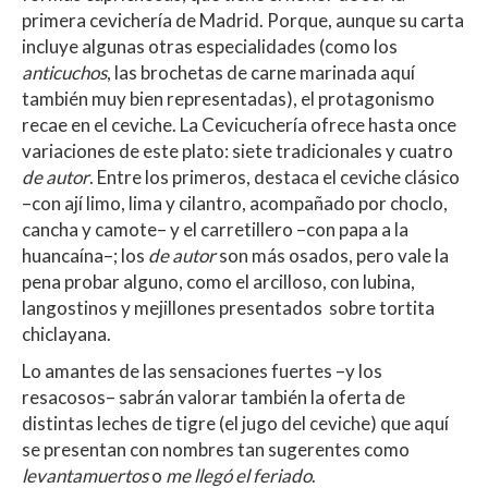
primera cevichería de Madrid. Porque, aunque su carta
incluye algunas otras especialidades (como los
anticuchos
, las brochetas de carne marinada aquí
también muy bien representadas), el protagonismo
recae en el ceviche. La Cevicuchería ofrece hasta once
variaciones de este plato: siete tradicionales y cuatro
de autor
. Entre los primeros, destaca el ceviche clásico
–con ají limo, lima y cilantro, acompañado por choclo,
cancha y camote– y el carretillero –con papa a la
huancaína–; los
de autor
son más osados, pero vale la
pena probar alguno, como el arcilloso, con lubina,
langostinos y mejillones presentados sobre tortita
chiclayana.
Lo amantes de las sensaciones fuertes –y los
resacosos– sabrán valorar también la oferta de
distintas leches de tigre (el jugo del ceviche) que aquí
se presentan con nombres tan sugerentes como
levantamuertos
o
me llegó el feriado
.