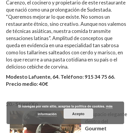
Carenzo, el cocinero y propietario de este restaurante
que nació como una prolongación de Sudestada.
“Queremos mejorar lo que existe. No somos un
restaurante étnico, sino creativo. Aunque nos valemos
de técnicas asiáticas, nuestra comida transmite
sensaciones latinas”. Amplitud de conceptos que
queda en evidencia en una especialidad tan sabrosa
como los tallarines salteados con cerdo y marisco, en
los que recurre a una pasta cotidiana en su país o el
delicioso cebiche de corvina.
Modesto Lafuente, 64. Teléfono: 915 34 75 66.
Precio medio: 40€
20.- StreetXo
Si navegas por este sitio, aceptas la política de cookies.
más
Acepto
El espacio elegante
información
dentro del
Gourmet