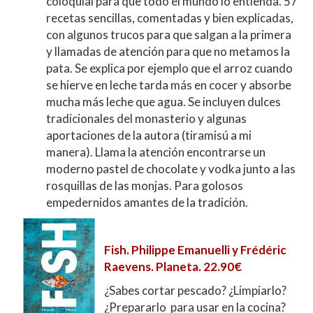
coloquial para que todo el mundo lo entienda. 57
recetas sencillas, comentadas y bien explicadas,
con algunos trucos para que salgan a la primera
y llamadas de atención para que no metamos la
pata. Se explica por ejemplo que el arroz cuando
se hierve en leche tarda más en cocer y absorbe
mucha más leche que agua. Se incluyen dulces
tradicionales del monasterio y algunas
aportaciones de la autora (tiramisú a mi
manera). Llama la atención encontrarse un
moderno pastel de chocolate y vodka junto a las
rosquillas de las monjas. Para golosos
empedernidos amantes de la tradición.
Fish. Philippe Emanuelli y Frédéric
Raevens. Planeta. 22.90€
¿Sabes cortar pescado? ¿Limpiarlo?
¿Prepararlo para usar en la cocina?