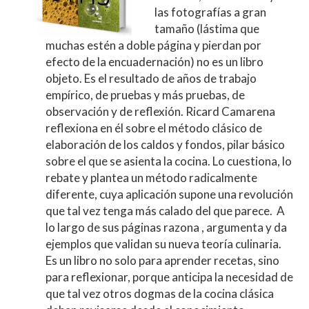
p
k
r
las fotografías a gran
tamaño (lástima que
muchas estén a doble página y pierdan por
efecto de la encuadernación) no es un libro
objeto. Es el resultado de años de trabajo
empírico, de pruebas y más pruebas, de
observación y de reflexión. Ricard Camarena
reflexiona en él sobre el método clásico de
elaboración de los caldos y fondos, pilar básico
sobre el que se asienta la cocina. Lo cuestiona, lo
rebate y plantea un método radicalmente
diferente, cuya aplicación supone una revolución
que tal vez tenga más calado del que parece. A
lo largo de sus páginas razona , argumenta y da
ejemplos que validan su nueva teoría culinaria.
Es un libro no solo para aprender recetas, sino
para reflexionar, porque anticipa la necesidad de
que tal vez otros dogmas de la cocina clásica