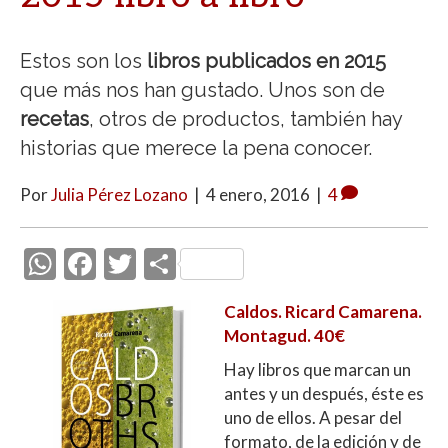
Estos son los
libros publicados en 2015
que más nos han gustado. Unos son de
recetas
, otros de productos, también hay
historias que merece la pena conocer.
Por
Julia Pérez Lozano
|
4 enero, 2016
|
4
W
F
T
C
h
ac
w
o
Caldos. Ricard Camarena.
at
e
itt
m
Montagud. 40€
s
b
er
p
Hay libros que marcan un
A
o
ar
antes y un después, éste es
p
o
ti
uno de ellos. A pesar del
formato, de la edición y de